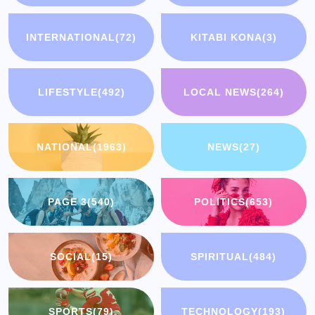
INTERNATIONAL
(72)
KITABI KONA
(3)
LIFESTYLE
(492)
LOCAL NEWS
(264)
NATIONAL
(1963)
NEWS
(27)
PAGE 3
(540)
POLITICS
(653)
SOCIAL
(15)
SPIRITUAL
(484)
SPORTS
(79)
TECHNOLOGY
(193)