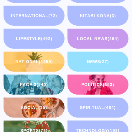
INTERNATIONAL
(72)
KITABI KONA
(3)
LIFESTYLE
(492)
LOCAL NEWS
(264)
NATIONAL
(1959)
NEWS
(27)
PAGE 3
(540)
POLITICS
(653)
SOCIAL
(15)
SPIRITUAL
(484)
SPORTS
(79)
TECHNOLOGY
(193)