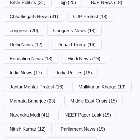
Bihar Politics
(31)
bjp
(20)
BJP News
(18)
Chhattisgarh News
(31)
CJP Protest
(18)
congress
(20)
Congress News
(18)
Delhi News
(12)
Donald Trump
(16)
Education News
(13)
Hindi News
(19)
India News
(17)
India Politics
(18)
Jantar Mantar Protest
(16)
Mallikarjun Kharge
(13)
Mamata Banerjee
(23)
Middle East Crisis
(15)
Narendra Modi
(41)
NEET Paper Leak
(19)
Nitish Kumar
(12)
Parliament News
(19)