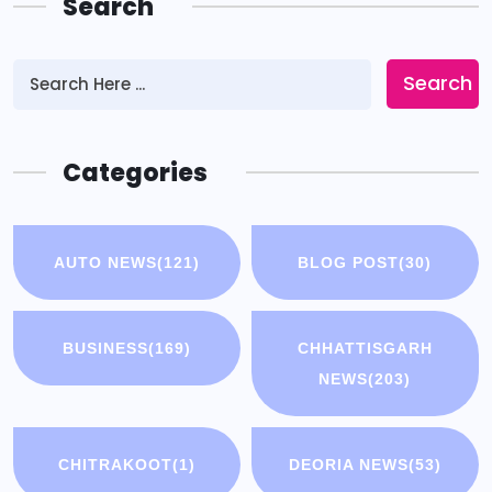
Search
Search
Categories
AUTO NEWS
(121)
BLOG POST
(30)
BUSINESS
(169)
CHHATTISGARH
NEWS
(203)
CHITRAKOOT
(1)
DEORIA NEWS
(53)