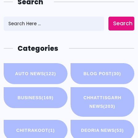
Search
Search
Categories
AUTO NEWS
(122)
BLOG POST
(30)
BUSINESS
(169)
CHHATTISGARH
NEWS
(203)
CHITRAKOOT
(1)
DEORIA NEWS
(53)