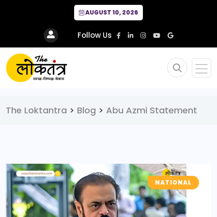
AUGUST 10, 2026
Follow Us
The Loktantra
>
Blog
>
Abu Azmi Statement
NATIONAL