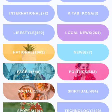
INTERNATIONAL
(72)
KITABI KONA
(3)
LIFESTYLE
(492)
LOCAL NEWS
(264)
NATIONAL
(1963)
NEWS
(27)
PAGE 3
(540)
POLITICS
(653)
SOCIAL
(15)
SPIRITUAL
(484)
SPORTS
(79)
TECHNOLOGY
(193)