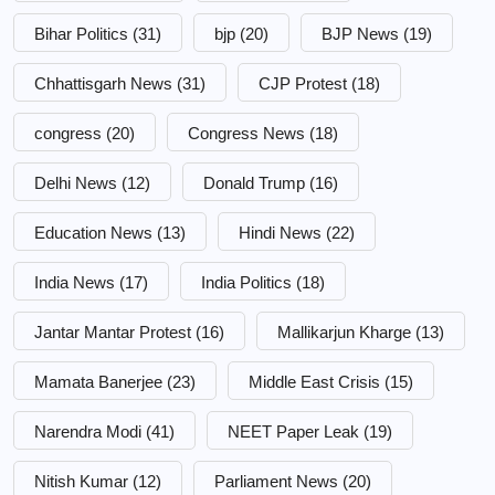
Bihar Politics
(31)
bjp
(20)
BJP News
(19)
Chhattisgarh News
(31)
CJP Protest
(18)
congress
(20)
Congress News
(18)
Delhi News
(12)
Donald Trump
(16)
Education News
(13)
Hindi News
(22)
India News
(17)
India Politics
(18)
Jantar Mantar Protest
(16)
Mallikarjun Kharge
(13)
Mamata Banerjee
(23)
Middle East Crisis
(15)
Narendra Modi
(41)
NEET Paper Leak
(19)
Nitish Kumar
(12)
Parliament News
(20)