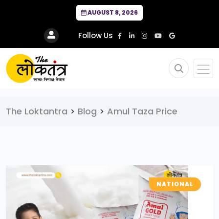
AUGUST 8, 2026
Follow Us
The Loktantra
>
Blog
>
Amul Taza Price
NATIONAL