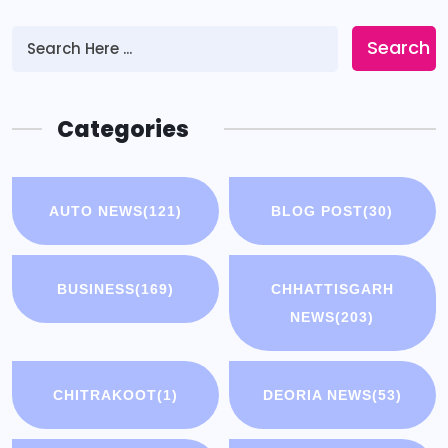
Search
Categories
AUTO NEWS
(121)
BLOG POST
(30)
BUSINESS
(169)
CHHATTISGARH
NEWS
(203)
CHITRAKOOT
(1)
DEORIA NEWS
(53)