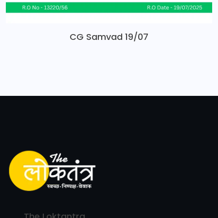
CG Samvad 19/07
The Loktantra