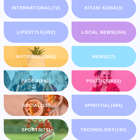
INTERNATIONAL
(72)
KITABI KONA
(3)
LIFESTYLE
(492)
LOCAL NEWS
(264)
NATIONAL
(1961)
NEWS
(27)
PAGE 3
(540)
POLITICS
(653)
SOCIAL
(15)
SPIRITUAL
(484)
SPORTS
(79)
TECHNOLOGY
(193)