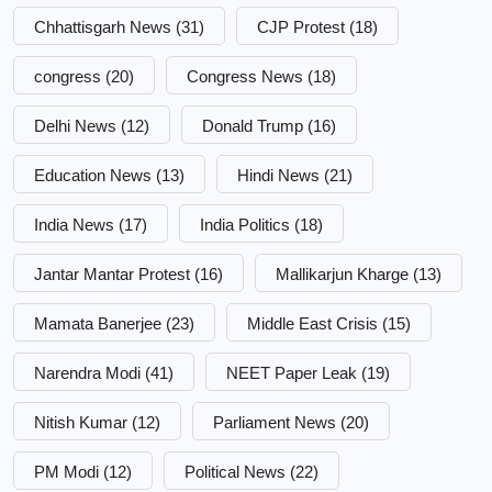
Chhattisgarh News
(31)
CJP Protest
(18)
congress
(20)
Congress News
(18)
Delhi News
(12)
Donald Trump
(16)
Education News
(13)
Hindi News
(21)
India News
(17)
India Politics
(18)
Jantar Mantar Protest
(16)
Mallikarjun Kharge
(13)
Mamata Banerjee
(23)
Middle East Crisis
(15)
Narendra Modi
(41)
NEET Paper Leak
(19)
Nitish Kumar
(12)
Parliament News
(20)
PM Modi
(12)
Political News
(22)