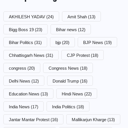
AKHILESH YADAV
(24)
Amit Shah
(13)
Bigg Boss 19
(23)
Bihar news
(12)
Bihar Politics
(31)
bjp
(20)
BJP News
(19)
Chhattisgarh News
(31)
CJP Protest
(18)
congress
(20)
Congress News
(18)
Delhi News
(12)
Donald Trump
(16)
Education News
(13)
Hindi News
(22)
India News
(17)
India Politics
(18)
Jantar Mantar Protest
(16)
Mallikarjun Kharge
(13)