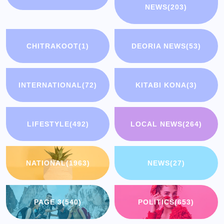
NEWS
(203)
CHITRAKOOT
(1)
DEORIA NEWS
(53)
INTERNATIONAL
(72)
KITABI KONA
(3)
LIFESTYLE
(492)
LOCAL NEWS
(264)
NATIONAL
(1963)
NEWS
(27)
PAGE 3
(540)
POLITICS
(653)