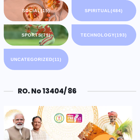
SOCIAL
(15)
SPIRITUAL
(484)
SPORTS
(79)
TECHNOLOGY
(193)
UNCATEGORIZED
(11)
RO. No 13404/ 86