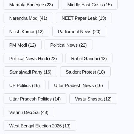
Mamata Banerjee
(23)
Middle East Crisis
(15)
Narendra Modi
(41)
NEET Paper Leak
(19)
Nitish Kumar
(12)
Parliament News
(20)
PM Modi
(12)
Political News
(22)
Political News Hindi
(22)
Rahul Gandhi
(42)
Samajwadi Party
(16)
Student Protest
(18)
UP Politics
(16)
Uttar Pradesh News
(16)
Uttar Pradesh Politics
(14)
Vastu Shastra
(12)
Vishnu Deo Sai
(49)
West Bengal Election 2026
(13)