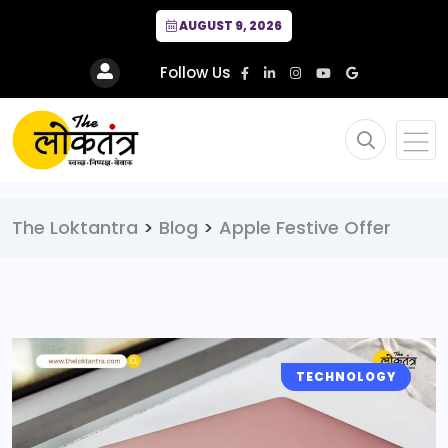
AUGUST 9, 2026
Follow Us
The Loktantra
>
Blog
>
Apple Festive Offer
TECHNOLOGY