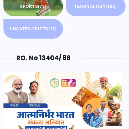
SPORTS
(79)
TECHNOLOGY
(193)
UNCATEGORIZED
(11)
RO. No 13404/ 86