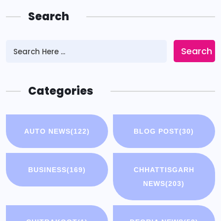
Search
Search
Categories
AUTO NEWS
(122)
BLOG POST
(30)
BUSINESS
(169)
CHHATTISGARH
NEWS
(203)