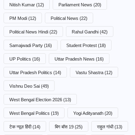
Nitish Kumar
(12)
Parliament News
(20)
PM Modi
(12)
Political News
(22)
Political News Hindi
(22)
Rahul Gandhi
(42)
Samajwadi Party
(16)
Student Protest
(18)
UP Politics
(16)
Uttar Pradesh News
(16)
Uttar Pradesh Politics
(14)
Vastu Shastra
(12)
Vishnu Deo Sai
(49)
West Bengal Election 2026
(13)
West Bengal Politics
(19)
Yogi Adityanath
(20)
टेक न्यूज़ हिंदी
(14)
बिग बॉस 19
(25)
राहुल गांधी
(13)