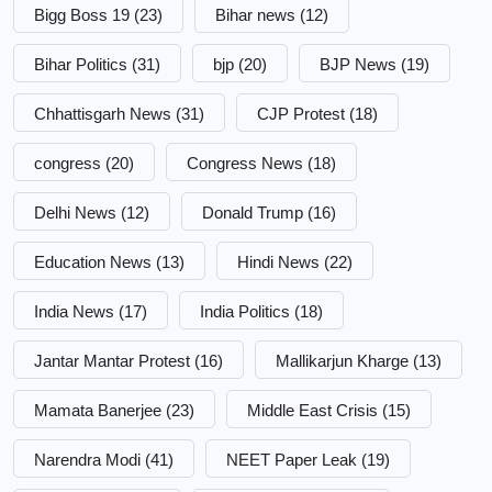
Bigg Boss 19
(23)
Bihar news
(12)
Bihar Politics
(31)
bjp
(20)
BJP News
(19)
Chhattisgarh News
(31)
CJP Protest
(18)
congress
(20)
Congress News
(18)
Delhi News
(12)
Donald Trump
(16)
Education News
(13)
Hindi News
(22)
India News
(17)
India Politics
(18)
Jantar Mantar Protest
(16)
Mallikarjun Kharge
(13)
Mamata Banerjee
(23)
Middle East Crisis
(15)
Narendra Modi
(41)
NEET Paper Leak
(19)