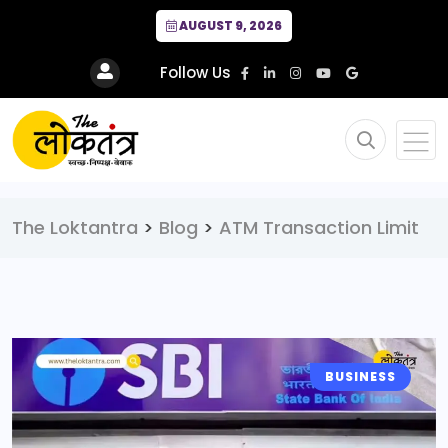
AUGUST 9, 2026
Follow Us
The Loktantra
>
Blog
>
ATM Transaction Limit
BUSINESS