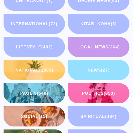
CHITRAKOOT
(1)
DEORIA NEWS
(53)
INTERNATIONAL
(72)
KITABI KONA
(3)
LIFESTYLE
(492)
LOCAL NEWS
(264)
NATIONAL
(1963)
NEWS
(27)
PAGE 3
(540)
POLITICS
(653)
SOCIAL
(15)
SPIRITUAL
(484)