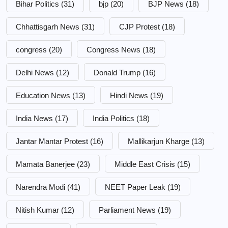
Bihar Politics
(31)
bjp
(20)
BJP News
(18)
Chhattisgarh News
(31)
CJP Protest
(18)
congress
(20)
Congress News
(18)
Delhi News
(12)
Donald Trump
(16)
Education News
(13)
Hindi News
(19)
India News
(17)
India Politics
(18)
Jantar Mantar Protest
(16)
Mallikarjun Kharge
(13)
Mamata Banerjee
(23)
Middle East Crisis
(15)
Narendra Modi
(41)
NEET Paper Leak
(19)
Nitish Kumar
(12)
Parliament News
(19)