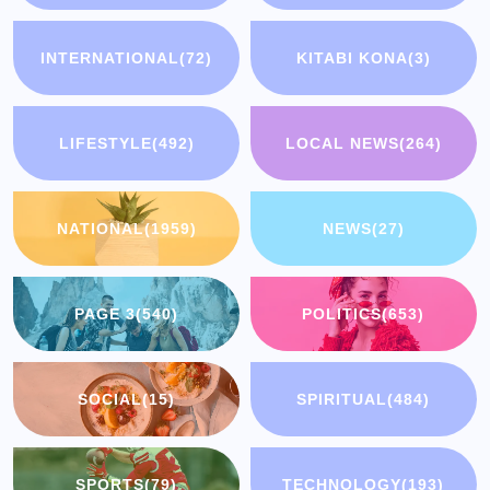
INTERNATIONAL
(72)
KITABI KONA
(3)
LIFESTYLE
(492)
LOCAL NEWS
(264)
NATIONAL
(1959)
NEWS
(27)
PAGE 3
(540)
POLITICS
(653)
SOCIAL
(15)
SPIRITUAL
(484)
SPORTS
(79)
TECHNOLOGY
(193)