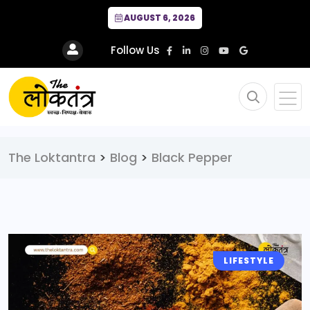
AUGUST 6, 2026
Follow Us
The Loktantra
>
Blog
>
Black Pepper
LIFESTYLE