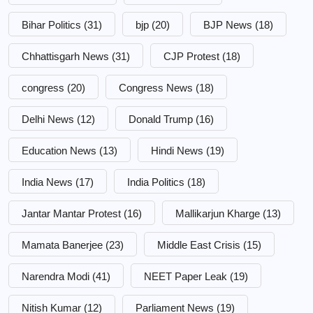
Bihar Politics
(31)
bjp
(20)
BJP News
(18)
Chhattisgarh News
(31)
CJP Protest
(18)
congress
(20)
Congress News
(18)
Delhi News
(12)
Donald Trump
(16)
Education News
(13)
Hindi News
(19)
India News
(17)
India Politics
(18)
Jantar Mantar Protest
(16)
Mallikarjun Kharge
(13)
Mamata Banerjee
(23)
Middle East Crisis
(15)
Narendra Modi
(41)
NEET Paper Leak
(19)
Nitish Kumar
(12)
Parliament News
(19)