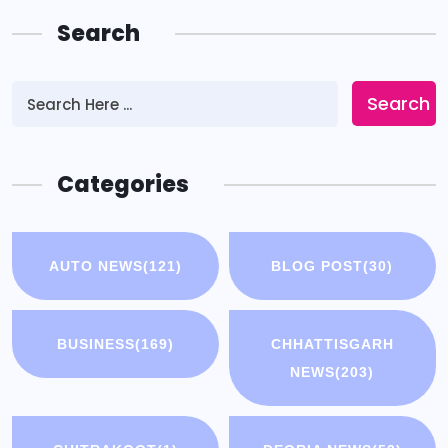
Search
Search
Categories
AUTO NEWS
(121)
BLOG POST
(30)
BUSINESS
(169)
CHHATTISGARH
NEWS
(203)