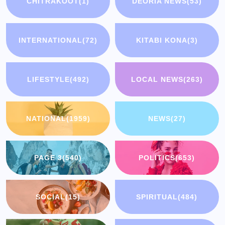
CHITRAKOOT
(1)
DEORIA NEWS
(53)
INTERNATIONAL
(72)
KITABI KONA
(3)
LIFESTYLE
(492)
LOCAL NEWS
(263)
NATIONAL
(1959)
NEWS
(27)
PAGE 3
(540)
POLITICS
(653)
SOCIAL
(15)
SPIRITUAL
(484)