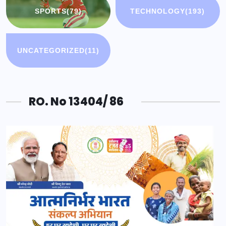
SPORTS
(79)
TECHNOLOGY
(193)
UNCATEGORIZED
(11)
RO. No 13404/ 86