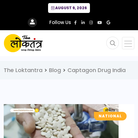
AUGUST 9, 2026
Follow Us
The Loktantra
>
Blog
>
Captagon Drug India
NATIONAL