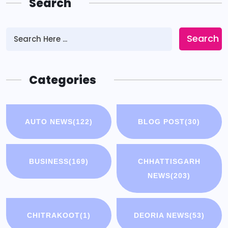
Search
Search
Categories
AUTO NEWS
(122)
BLOG POST
(30)
BUSINESS
(169)
CHHATTISGARH
NEWS
(203)
CHITRAKOOT
(1)
DEORIA NEWS
(53)