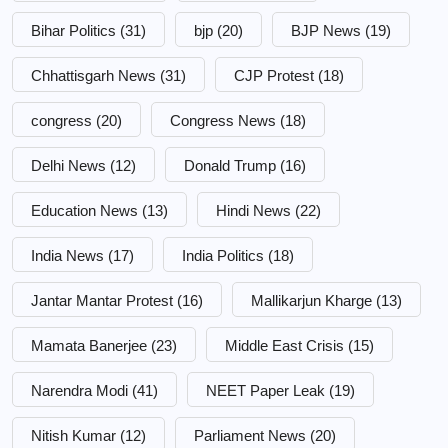
Bihar Politics
(31)
bjp
(20)
BJP News
(19)
Chhattisgarh News
(31)
CJP Protest
(18)
congress
(20)
Congress News
(18)
Delhi News
(12)
Donald Trump
(16)
Education News
(13)
Hindi News
(22)
India News
(17)
India Politics
(18)
Jantar Mantar Protest
(16)
Mallikarjun Kharge
(13)
Mamata Banerjee
(23)
Middle East Crisis
(15)
Narendra Modi
(41)
NEET Paper Leak
(19)
Nitish Kumar
(12)
Parliament News
(20)