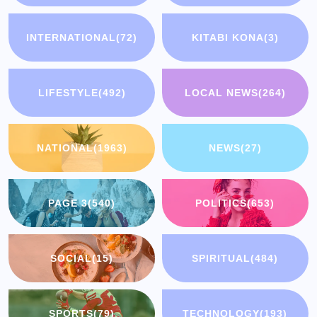
INTERNATIONAL
(72)
KITABI KONA
(3)
LIFESTYLE
(492)
LOCAL NEWS
(264)
NATIONAL
(1963)
NEWS
(27)
PAGE 3
(540)
POLITICS
(653)
SOCIAL
(15)
SPIRITUAL
(484)
SPORTS
(79)
TECHNOLOGY
(193)