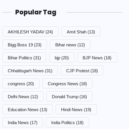
Popular Tag
AKHILESH YADAV
(24)
Amit Shah
(13)
Bigg Boss 19
(23)
Bihar news
(12)
Bihar Politics
(31)
bjp
(20)
BJP News
(18)
Chhattisgarh News
(31)
CJP Protest
(18)
congress
(20)
Congress News
(18)
Delhi News
(12)
Donald Trump
(16)
Education News
(13)
Hindi News
(19)
India News
(17)
India Politics
(18)