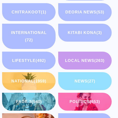
CHITRAKOOT
(1)
DEORIA NEWS
(53)
INTERNATIONAL
KITABI KONA
(3)
(72)
LIFESTYLE
(492)
LOCAL NEWS
(263)
NATIONAL
(1959)
NEWS
(27)
PAGE 3
(540)
POLITICS
(653)