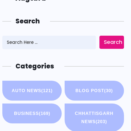
Search
Search
Categories
AUTO NEWS
(121)
BLOG POST
(30)
BUSINESS
(169)
CHHATTISGARH
NEWS
(203)