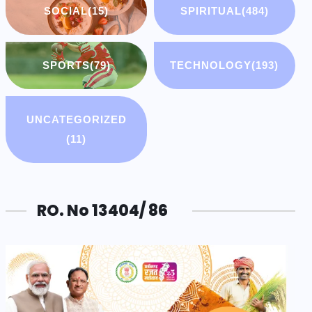
SOCIAL
(15)
SPIRITUAL
(484)
SPORTS
(79)
TECHNOLOGY
(193)
UNCATEGORIZED
(11)
RO. No 13404/ 86