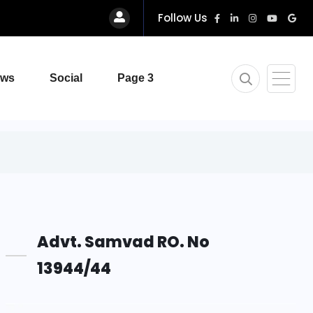
Follow Us
ews
Social
Page 3
Advt. Samvad RO. No
13944/44