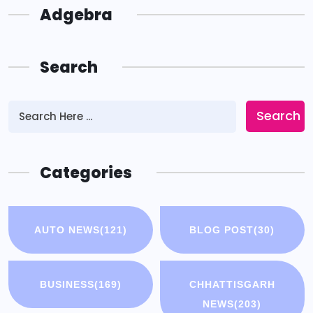
Adgebra
Search
Search
Categories
AUTO NEWS
(121)
BLOG POST
(30)
BUSINESS
(169)
CHHATTISGARH
NEWS
(203)