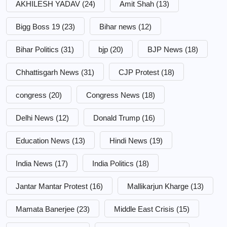
AKHILESH YADAV
(24)
Amit Shah
(13)
Bigg Boss 19
(23)
Bihar news
(12)
Bihar Politics
(31)
bjp
(20)
BJP News
(18)
Chhattisgarh News
(31)
CJP Protest
(18)
congress
(20)
Congress News
(18)
Delhi News
(12)
Donald Trump
(16)
Education News
(13)
Hindi News
(19)
India News
(17)
India Politics
(18)
Jantar Mantar Protest
(16)
Mallikarjun Kharge
(13)
Mamata Banerjee
(23)
Middle East Crisis
(15)