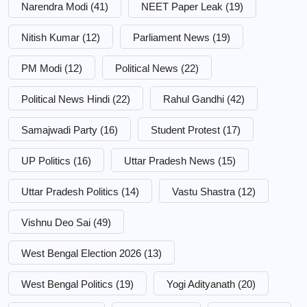
Narendra Modi
(41)
NEET Paper Leak
(19)
Nitish Kumar
(12)
Parliament News
(19)
PM Modi
(12)
Political News
(22)
Political News Hindi
(22)
Rahul Gandhi
(42)
Samajwadi Party
(16)
Student Protest
(17)
UP Politics
(16)
Uttar Pradesh News
(15)
Uttar Pradesh Politics
(14)
Vastu Shastra
(12)
Vishnu Deo Sai
(49)
West Bengal Election 2026
(13)
West Bengal Politics
(19)
Yogi Adityanath
(20)