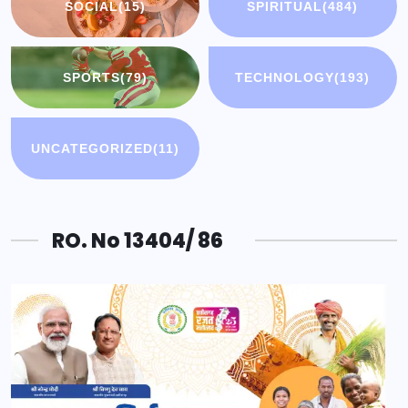
SOCIAL
(15)
SPIRITUAL
(484)
SPORTS
(79)
TECHNOLOGY
(193)
UNCATEGORIZED
(11)
RO. No 13404/ 86