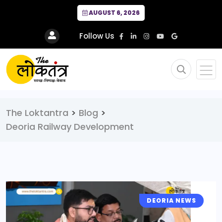
AUGUST 6, 2026
Follow Us
The Loktantra
>
Blog
>
Deoria Railway Development
DEORIA NEWS