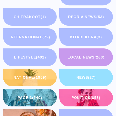
CHITRAKOOT
(1)
DEORIA NEWS
(53)
INTERNATIONAL
(72)
KITABI KONA
(3)
LIFESTYLE
(492)
LOCAL NEWS
(263)
NATIONAL
(1959)
NEWS
(27)
PAGE 3
(540)
POLITICS
(653)