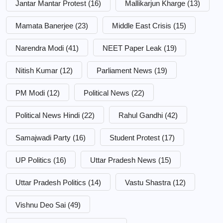
Jantar Mantar Protest
(16)
Mallikarjun Kharge
(13)
Mamata Banerjee
(23)
Middle East Crisis
(15)
Narendra Modi
(41)
NEET Paper Leak
(19)
Nitish Kumar
(12)
Parliament News
(19)
PM Modi
(12)
Political News
(22)
Political News Hindi
(22)
Rahul Gandhi
(42)
Samajwadi Party
(16)
Student Protest
(17)
UP Politics
(16)
Uttar Pradesh News
(15)
Uttar Pradesh Politics
(14)
Vastu Shastra
(12)
Vishnu Deo Sai
(49)