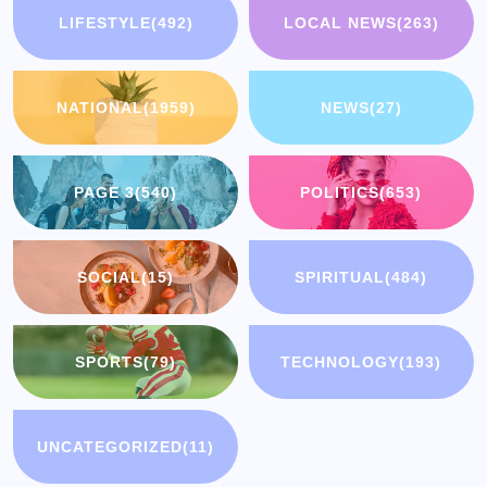
LIFESTYLE
(492)
LOCAL NEWS
(263)
NATIONAL
(1959)
NEWS
(27)
PAGE 3
(540)
POLITICS
(653)
SOCIAL
(15)
SPIRITUAL
(484)
SPORTS
(79)
TECHNOLOGY
(193)
UNCATEGORIZED
(11)