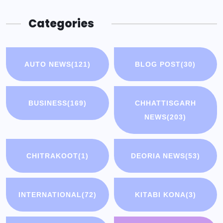
Categories
AUTO NEWS
(121)
BLOG POST
(30)
BUSINESS
(169)
CHHATTISGARH
NEWS
(203)
CHITRAKOOT
(1)
DEORIA NEWS
(53)
INTERNATIONAL
(72)
KITABI KONA
(3)