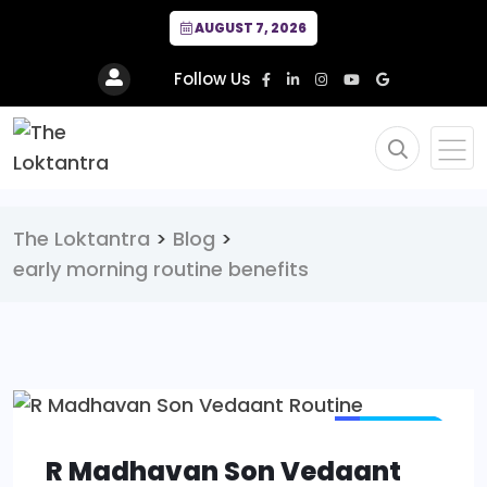
AUGUST 7, 2026
Follow Us
The Loktantra
>
Blog
>
early morning routine benefits
LIFESTYLE
PAGE 3
R Madhavan Son Vedaant