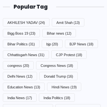
Popular Tag
AKHILESH YADAV
(24)
Amit Shah
(13)
Bigg Boss 19
(23)
Bihar news
(12)
Bihar Politics
(31)
bjp
(20)
BJP News
(18)
Chhattisgarh News
(31)
CJP Protest
(18)
congress
(20)
Congress News
(18)
Delhi News
(12)
Donald Trump
(16)
Education News
(13)
Hindi News
(19)
India News
(17)
India Politics
(18)