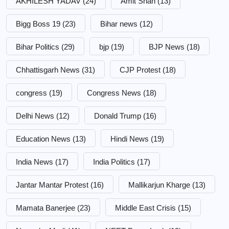
AKHILESH YADAV
(24)
Amit Shah
(13)
Bigg Boss 19
(23)
Bihar news
(12)
Bihar Politics
(29)
bjp
(19)
BJP News
(18)
Chhattisgarh News
(31)
CJP Protest
(18)
congress
(19)
Congress News
(18)
Delhi News
(12)
Donald Trump
(16)
Education News
(13)
Hindi News
(19)
India News
(17)
India Politics
(17)
Jantar Mantar Protest
(16)
Mallikarjun Kharge
(13)
Mamata Banerjee
(23)
Middle East Crisis
(15)