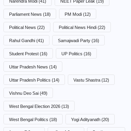
Narendra Modi
(41)
NEET Paper Leak
(19)
Parliament News
(18)
PM Modi
(12)
Political News
(22)
Political News Hindi
(22)
Rahul Gandhi
(41)
Samajwadi Party
(16)
Student Protest
(16)
UP Politics
(16)
Uttar Pradesh News
(14)
Uttar Pradesh Politics
(14)
Vastu Shastra
(12)
Vishnu Deo Sai
(49)
West Bengal Election 2026
(13)
West Bengal Politics
(18)
Yogi Adityanath
(20)