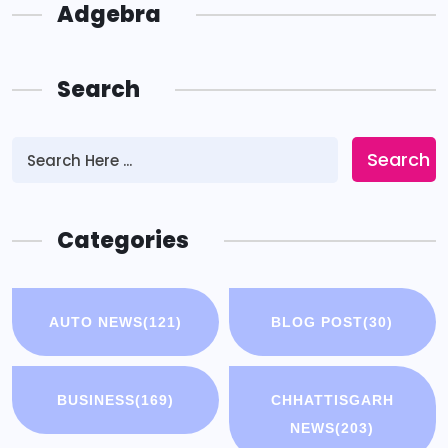
Adgebra
Search
Search
Categories
AUTO NEWS
(121)
BLOG POST
(30)
BUSINESS
(169)
CHHATTISGARH
NEWS
(203)