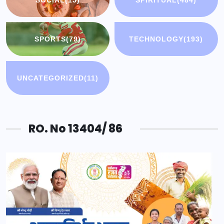
SOCIAL
(15)
SPIRITUAL
(484)
SPORTS
(79)
TECHNOLOGY
(193)
UNCATEGORIZED
(11)
RO. No 13404/ 86