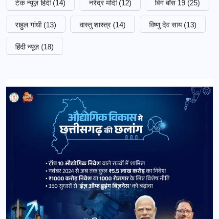
टेक न्यूज़ हिंदी
(14)
नरेंद्र मोदी
(12)
बिग बॉस 19
(25)
राहुल गांधी
(13)
वास्तु शास्त्र
(14)
विष्णु देव साय
(13)
हिंदी न्यूज़
(18)