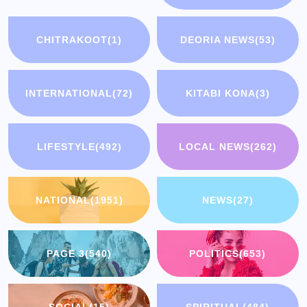
CHITRAKOOT
(1)
DEORIA NEWS
(53)
INTERNATIONAL
(72)
KITABI KONA
(3)
LIFESTYLE
(492)
LOCAL NEWS
(262)
NATIONAL
(1951)
NEWS
(27)
PAGE 3
(540)
POLITICS
(653)