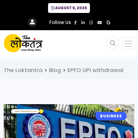
AUGUST 6, 2026
Follow Us
The Loktantra
>
Blog
>
EPFO UPI withdrawal
BUSINESS