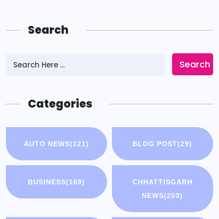
Search
Search
Categories
AUTO NEWS
(121)
BLOG POST
(29)
BUSINESS
(169)
CHHATTISGARH
NEWS
(203)