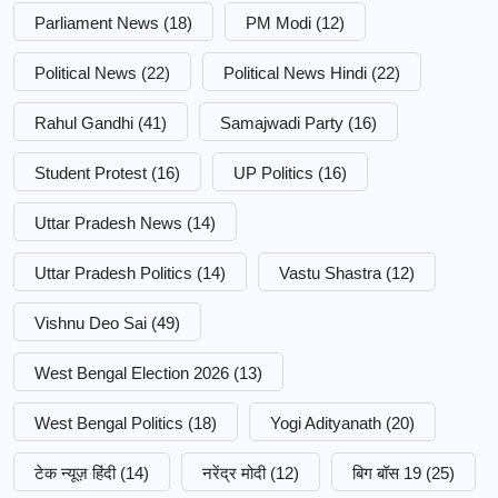
Parliament News
(18)
PM Modi
(12)
Political News
(22)
Political News Hindi
(22)
Rahul Gandhi
(41)
Samajwadi Party
(16)
Student Protest
(16)
UP Politics
(16)
Uttar Pradesh News
(14)
Uttar Pradesh Politics
(14)
Vastu Shastra
(12)
Vishnu Deo Sai
(49)
West Bengal Election 2026
(13)
West Bengal Politics
(18)
Yogi Adityanath
(20)
टेक न्यूज़ हिंदी
(14)
नरेंद्र मोदी
(12)
बिग बॉस 19
(25)