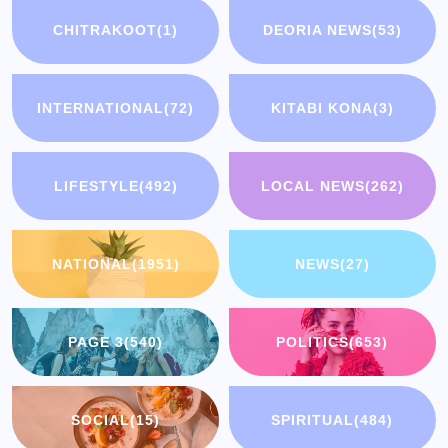
CHITRAKOOT
(1)
DEORIA NEWS
(53)
INTERNATIONAL
(72)
KITABI KONA
(3)
LIFESTYLE
(492)
LOCAL NEWS
(262)
NATIONAL
(1951)
NEWS
(27)
PAGE 3
(540)
POLITICS
(653)
SOCIAL
(15)
SPIRITUAL
(484)