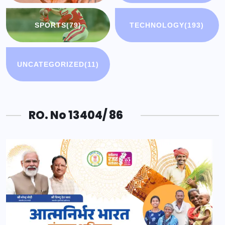
SPORTS
(79)
TECHNOLOGY
(193)
UNCATEGORIZED
(11)
RO. No 13404/ 86