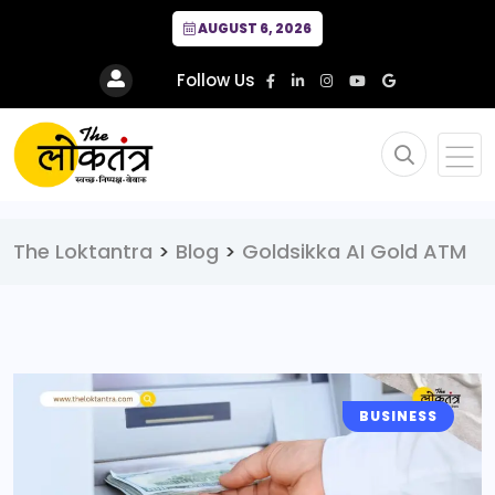
AUGUST 6, 2026
Follow Us
The Loktantra
>
Blog
>
Goldsikka AI Gold ATM
BUSINESS