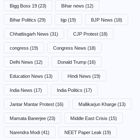
Bigg Boss 19
(23)
Bihar news
(12)
Bihar Politics
(29)
bjp
(19)
BJP News
(18)
Chhattisgarh News
(31)
CJP Protest
(18)
congress
(19)
Congress News
(18)
Delhi News
(12)
Donald Trump
(16)
Education News
(13)
Hindi News
(19)
India News
(17)
India Politics
(17)
Jantar Mantar Protest
(16)
Mallikarjun Kharge
(13)
Mamata Banerjee
(23)
Middle East Crisis
(15)
Narendra Modi
(41)
NEET Paper Leak
(19)