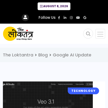
AUGUST 8, 2026
Follow Us
The Loktantra
>
Blog
>
Google AI Update
TECHNOLOGY