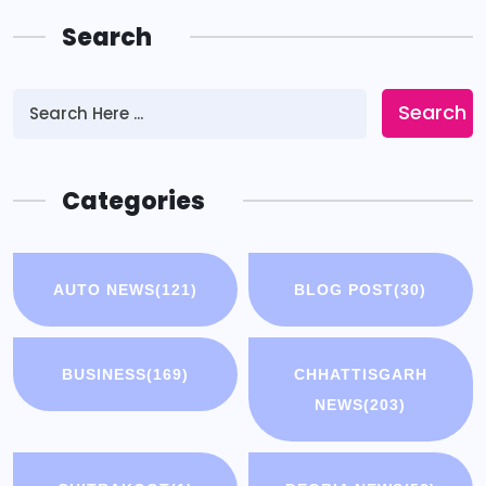
Search
Search
Categories
AUTO NEWS
(121)
BLOG POST
(30)
BUSINESS
(169)
CHHATTISGARH
NEWS
(203)