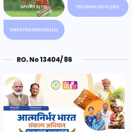
SPORTS
(79)
TECHNOLOGY
(193)
UNCATEGORIZED
(11)
RO. No 13404/ 86