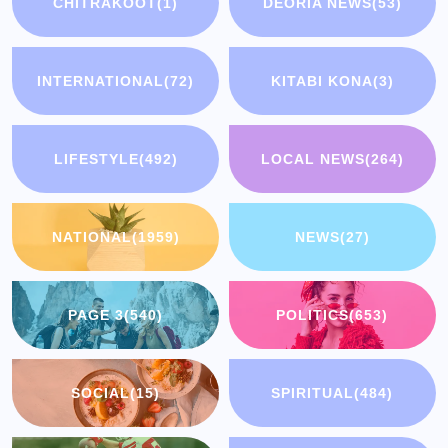
CHITRAKOOT
(1)
DEORIA NEWS
(53)
INTERNATIONAL
(72)
KITABI KONA
(3)
LIFESTYLE
(492)
LOCAL NEWS
(264)
NATIONAL
(1959)
NEWS
(27)
PAGE 3
(540)
POLITICS
(653)
SOCIAL
(15)
SPIRITUAL
(484)