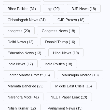
Bihar Politics
(31)
bjp
(20)
BJP News
(18)
Chhattisgarh News
(31)
CJP Protest
(18)
congress
(20)
Congress News
(18)
Delhi News
(12)
Donald Trump
(16)
Education News
(13)
Hindi News
(19)
India News
(17)
India Politics
(18)
Jantar Mantar Protest
(16)
Mallikarjun Kharge
(13)
Mamata Banerjee
(23)
Middle East Crisis
(15)
Narendra Modi
(41)
NEET Paper Leak
(19)
Nitish Kumar
(12)
Parliament News
(19)