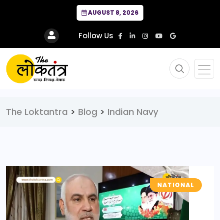
AUGUST 8, 2026
Follow Us
The Loktantra
>
Blog
>
Indian Navy
NATIONAL