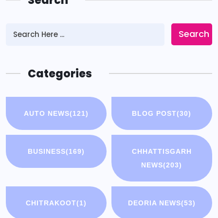
Search
Search
Categories
AUTO NEWS
(121)
BLOG POST
(30)
BUSINESS
(169)
CHHATTISGARH
NEWS
(203)
CHITRAKOOT
(1)
DEORIA NEWS
(53)