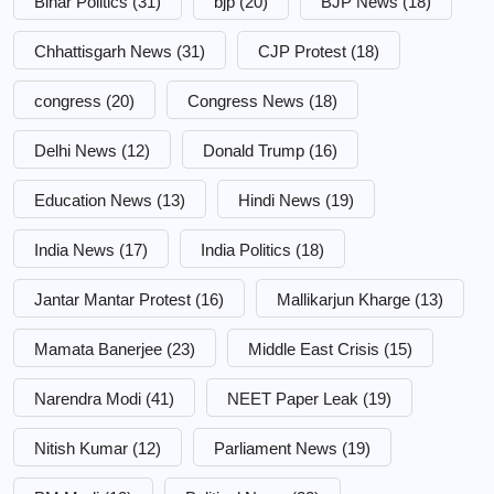
Bihar Politics
(31)
bjp
(20)
BJP News
(18)
Chhattisgarh News
(31)
CJP Protest
(18)
congress
(20)
Congress News
(18)
Delhi News
(12)
Donald Trump
(16)
Education News
(13)
Hindi News
(19)
India News
(17)
India Politics
(18)
Jantar Mantar Protest
(16)
Mallikarjun Kharge
(13)
Mamata Banerjee
(23)
Middle East Crisis
(15)
Narendra Modi
(41)
NEET Paper Leak
(19)
Nitish Kumar
(12)
Parliament News
(19)