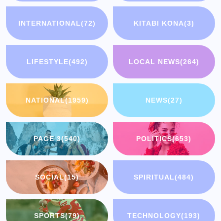
INTERNATIONAL
(72)
KITABI KONA
(3)
LIFESTYLE
(492)
LOCAL NEWS
(264)
NATIONAL
(1959)
NEWS
(27)
PAGE 3
(540)
POLITICS
(653)
SOCIAL
(15)
SPIRITUAL
(484)
SPORTS
(79)
TECHNOLOGY
(193)