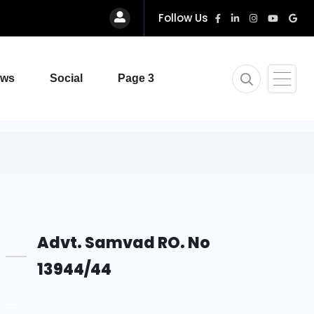
Follow Us
ews
Social
Page 3
Advt. Samvad RO. No
13944/44