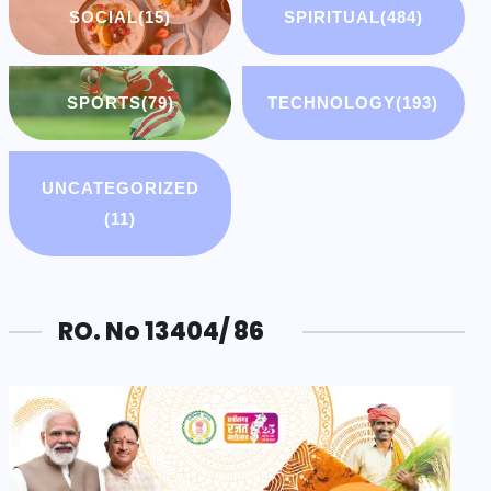
SOCIAL
(15)
SPIRITUAL
(484)
SPORTS
(79)
TECHNOLOGY
(193)
UNCATEGORIZED
(11)
RO. No 13404/ 86