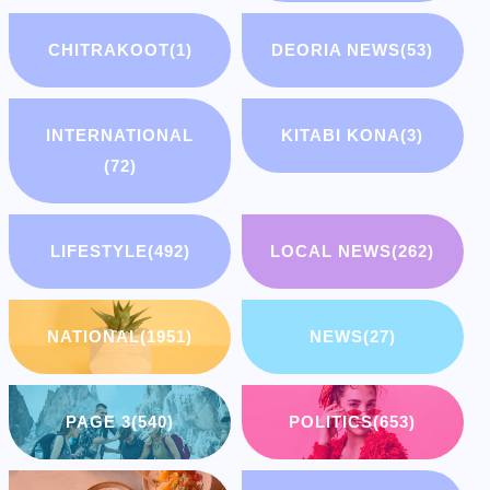
CHITRAKOOT
(1)
DEORIA NEWS
(53)
INTERNATIONAL
KITABI KONA
(3)
(72)
LIFESTYLE
(492)
LOCAL NEWS
(262)
NATIONAL
(1951)
NEWS
(27)
PAGE 3
(540)
POLITICS
(653)