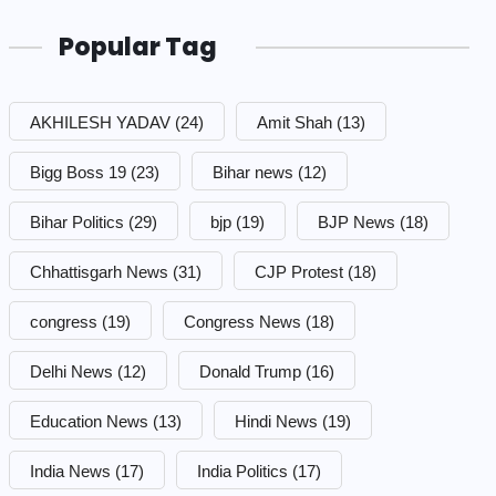
Popular Tag
AKHILESH YADAV
(24)
Amit Shah
(13)
Bigg Boss 19
(23)
Bihar news
(12)
Bihar Politics
(29)
bjp
(19)
BJP News
(18)
Chhattisgarh News
(31)
CJP Protest
(18)
congress
(19)
Congress News
(18)
Delhi News
(12)
Donald Trump
(16)
Education News
(13)
Hindi News
(19)
India News
(17)
India Politics
(17)