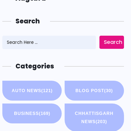
Search
Search
Categories
AUTO NEWS
(121)
BLOG POST
(30)
BUSINESS
(169)
CHHATTISGARH
NEWS
(203)