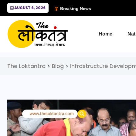
AUGUST 6, 2026
Breaking News
Home
Nat
The Loktantra
>
Blog
>
Infrastructure Develop