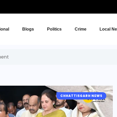
ional
Blogs
Politics
Crime
Local N
ment
CHHATTISGARH NEWS