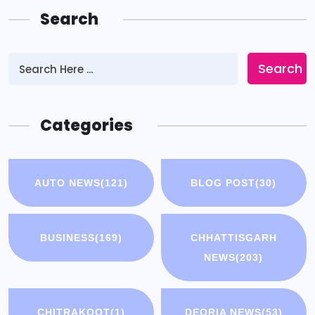
Search
Search
Categories
AUTO NEWS
(121)
BLOG POST
(30)
BUSINESS
(169)
CHHATTISGARH
NEWS
(203)
CHITRAKOOT
(1)
DEORIA NEWS
(53)