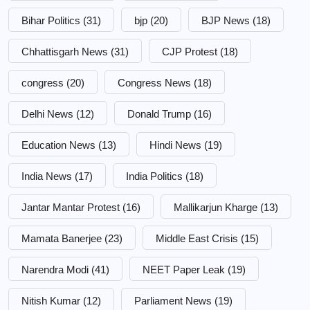
Bihar Politics
(31)
bjp
(20)
BJP News
(18)
Chhattisgarh News
(31)
CJP Protest
(18)
congress
(20)
Congress News
(18)
Delhi News
(12)
Donald Trump
(16)
Education News
(13)
Hindi News
(19)
India News
(17)
India Politics
(18)
Jantar Mantar Protest
(16)
Mallikarjun Kharge
(13)
Mamata Banerjee
(23)
Middle East Crisis
(15)
Narendra Modi
(41)
NEET Paper Leak
(19)
Nitish Kumar
(12)
Parliament News
(19)