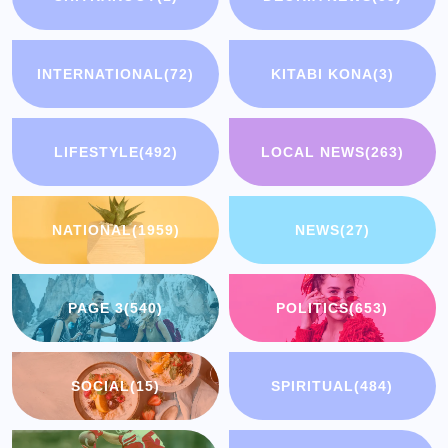
INTERNATIONAL
(72)
KITABI KONA
(3)
LIFESTYLE
(492)
LOCAL NEWS
(263)
NATIONAL
(1959)
NEWS
(27)
PAGE 3
(540)
POLITICS
(653)
SOCIAL
(15)
SPIRITUAL
(484)