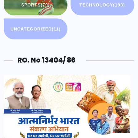
SPORTS
(79)
TECHNOLOGY
(193)
UNCATEGORIZED
(11)
RO. No 13404/ 86