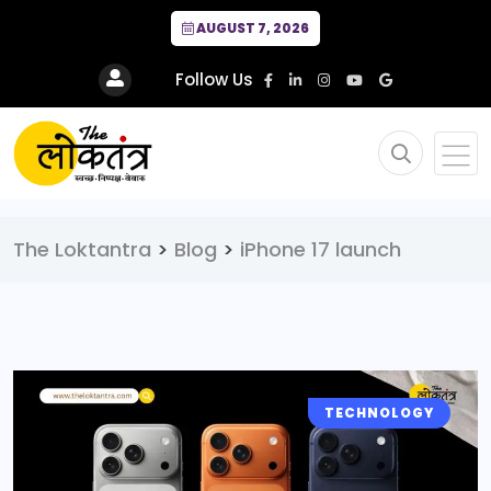
AUGUST 7, 2026
Follow Us
The Loktantra
>
Blog
>
iPhone 17 launch
TECHNOLOGY