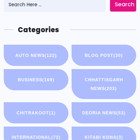
Search
Categories
AUTO NEWS
(122)
BLOG POST
(30)
BUSINESS
(169)
CHHATTISGARH
NEWS
(203)
CHITRAKOOT
(1)
DEORIA NEWS
(53)
INTERNATIONAL
(72)
KITABI KONA
(3)