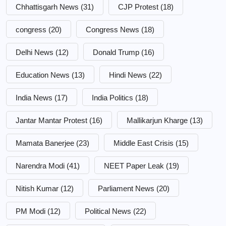
Chhattisgarh News
(31)
CJP Protest
(18)
congress
(20)
Congress News
(18)
Delhi News
(12)
Donald Trump
(16)
Education News
(13)
Hindi News
(22)
India News
(17)
India Politics
(18)
Jantar Mantar Protest
(16)
Mallikarjun Kharge
(13)
Mamata Banerjee
(23)
Middle East Crisis
(15)
Narendra Modi
(41)
NEET Paper Leak
(19)
Nitish Kumar
(12)
Parliament News
(20)
PM Modi
(12)
Political News
(22)