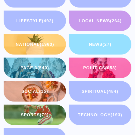
LIFESTYLE
(492)
LOCAL NEWS
(264)
NATIONAL
(1963)
NEWS
(27)
PAGE 3
(540)
POLITICS
(653)
SOCIAL
(15)
SPIRITUAL
(484)
SPORTS
(79)
TECHNOLOGY
(193)