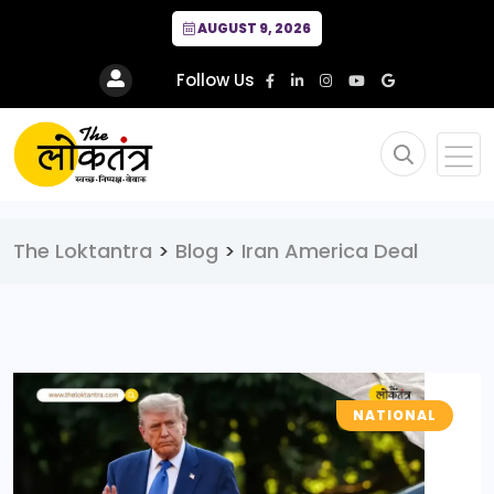
AUGUST 9, 2026
Follow Us
The Loktantra
>
Blog
>
Iran America Deal
NATIONAL