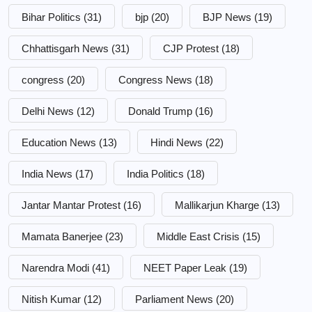
Bihar Politics
(31)
bjp
(20)
BJP News
(19)
Chhattisgarh News
(31)
CJP Protest
(18)
congress
(20)
Congress News
(18)
Delhi News
(12)
Donald Trump
(16)
Education News
(13)
Hindi News
(22)
India News
(17)
India Politics
(18)
Jantar Mantar Protest
(16)
Mallikarjun Kharge
(13)
Mamata Banerjee
(23)
Middle East Crisis
(15)
Narendra Modi
(41)
NEET Paper Leak
(19)
Nitish Kumar
(12)
Parliament News
(20)