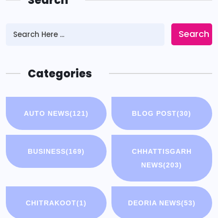
Search
Search
Categories
AUTO NEWS
(121)
BLOG POST
(30)
BUSINESS
(169)
CHHATTISGARH
NEWS
(203)
CHITRAKOOT
(1)
DEORIA NEWS
(53)