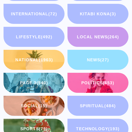
INTERNATIONAL
(72)
KITABI KONA
(3)
LIFESTYLE
(492)
LOCAL NEWS
(264)
NATIONAL
(1963)
NEWS
(27)
PAGE 3
(540)
POLITICS
(653)
SOCIAL
(15)
SPIRITUAL
(484)
SPORTS
(79)
TECHNOLOGY
(193)