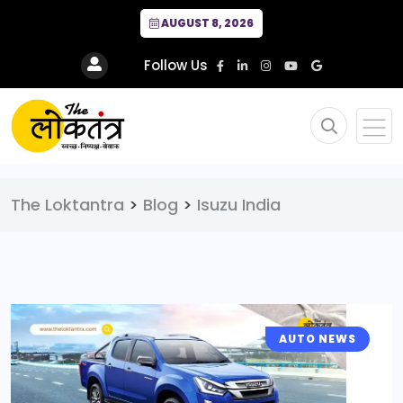
AUGUST 8, 2026
Follow Us
The Loktantra
>
Blog
>
Isuzu India
AUTO NEWS