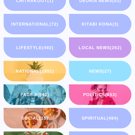
CHITRAKOOT
(1)
DEORIA NEWS
(53)
INTERNATIONAL
(72)
KITABI KONA
(3)
LIFESTYLE
(492)
LOCAL NEWS
(262)
NATIONAL
(1951)
NEWS
(27)
PAGE 3
(540)
POLITICS
(653)
SOCIAL
(15)
SPIRITUAL
(484)