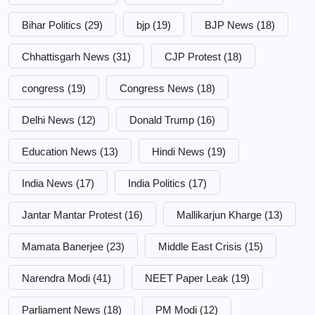
Bihar Politics
(29)
bjp
(19)
BJP News
(18)
Chhattisgarh News
(31)
CJP Protest
(18)
congress
(19)
Congress News
(18)
Delhi News
(12)
Donald Trump
(16)
Education News
(13)
Hindi News
(19)
India News
(17)
India Politics
(17)
Jantar Mantar Protest
(16)
Mallikarjun Kharge
(13)
Mamata Banerjee
(23)
Middle East Crisis
(15)
Narendra Modi
(41)
NEET Paper Leak
(19)
Parliament News
(18)
PM Modi
(12)