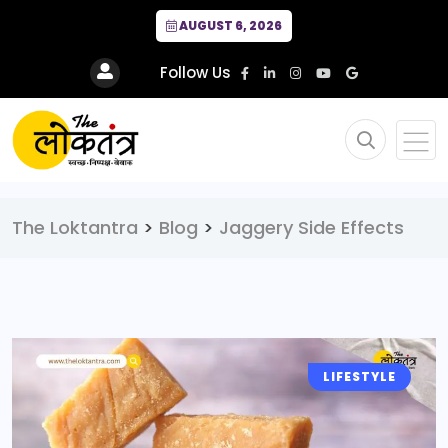
AUGUST 6, 2026
Follow Us
The Loktantra
>
Blog
>
Jaggery Side Effects
LIFESTYLE