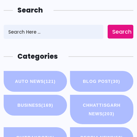
Search
Search
Categories
AUTO NEWS
(121)
BLOG POST
(30)
BUSINESS
(169)
CHHATTISGARH
NEWS
(203)