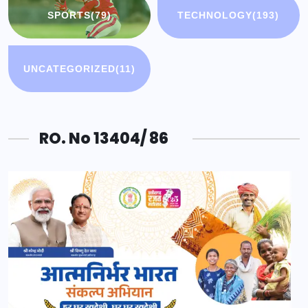
SPORTS
(79)
TECHNOLOGY
(193)
UNCATEGORIZED
(11)
RO. No 13404/ 86