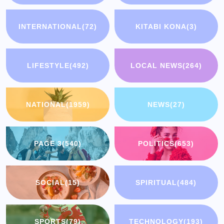
INTERNATIONAL
(72)
KITABI KONA
(3)
LIFESTYLE
(492)
LOCAL NEWS
(264)
NATIONAL
(1959)
NEWS
(27)
PAGE 3
(540)
POLITICS
(653)
SOCIAL
(15)
SPIRITUAL
(484)
SPORTS
(79)
TECHNOLOGY
(193)