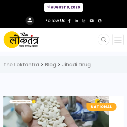
AUGUST 8, 2026
Follow Us
The Loktantra
>
Blog
>
Jihadi Drug
NATIONAL