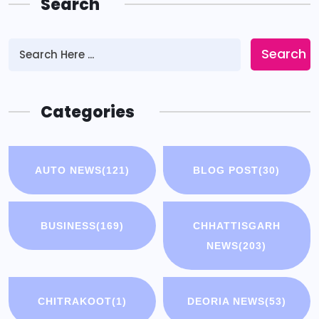
Search
Search
Categories
AUTO NEWS
(121)
BLOG POST
(30)
BUSINESS
(169)
CHHATTISGARH
NEWS
(203)
CHITRAKOOT
(1)
DEORIA NEWS
(53)