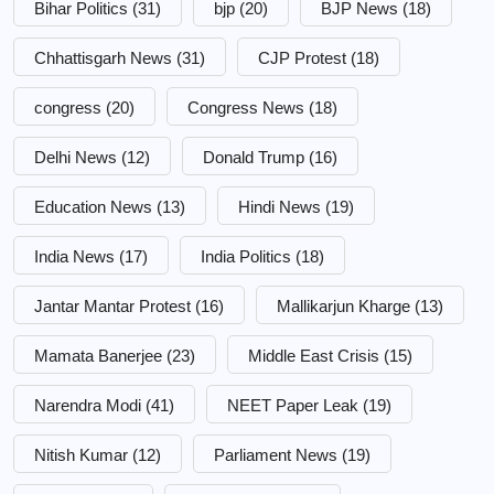
Bihar Politics
(31)
bjp
(20)
BJP News
(18)
Chhattisgarh News
(31)
CJP Protest
(18)
congress
(20)
Congress News
(18)
Delhi News
(12)
Donald Trump
(16)
Education News
(13)
Hindi News
(19)
India News
(17)
India Politics
(18)
Jantar Mantar Protest
(16)
Mallikarjun Kharge
(13)
Mamata Banerjee
(23)
Middle East Crisis
(15)
Narendra Modi
(41)
NEET Paper Leak
(19)
Nitish Kumar
(12)
Parliament News
(19)