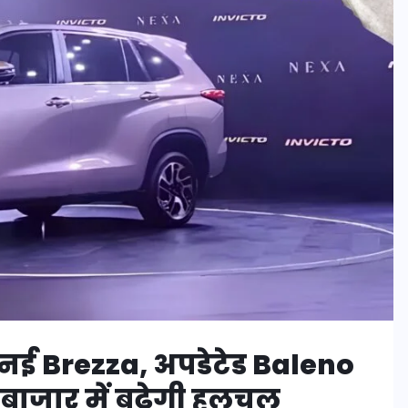
 नई Brezza, अपडेटेड Baleno
बाजार में बढ़ेगी हलचल