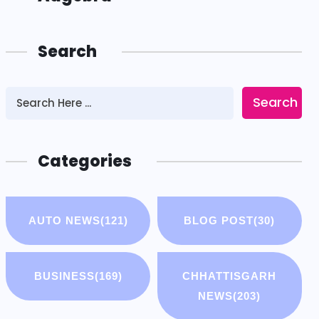
Search
Search
Categories
AUTO NEWS
(121)
BLOG POST
(30)
BUSINESS
(169)
CHHATTISGARH
NEWS
(203)