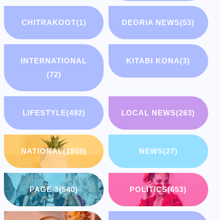
CHITRAKOOT
(1)
DEORIA NEWS
(53)
INTERNATIONAL
KITABI KONA
(3)
(72)
LIFESTYLE
(492)
LOCAL NEWS
(263)
NATIONAL
(1959)
NEWS
(27)
PAGE 3
(540)
POLITICS
(653)