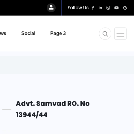
Follow Us
ews
Social
Page 3
Advt. Samvad RO. No
13944/44