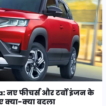
 नए फीचर्स और टर्बो इंजन के
िए क्या-क्या बदला