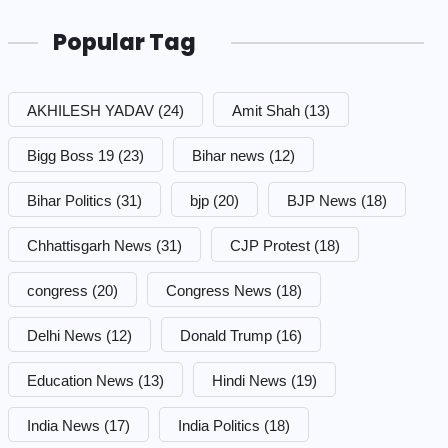
Popular Tag
AKHILESH YADAV
(24)
Amit Shah
(13)
Bigg Boss 19
(23)
Bihar news
(12)
Bihar Politics
(31)
bjp
(20)
BJP News
(18)
Chhattisgarh News
(31)
CJP Protest
(18)
congress
(20)
Congress News
(18)
Delhi News
(12)
Donald Trump
(16)
Education News
(13)
Hindi News
(19)
India News
(17)
India Politics
(18)