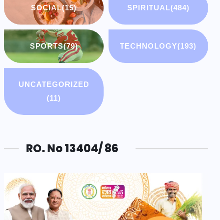
SOCIAL
(15)
SPIRITUAL
(484)
SPORTS
(79)
TECHNOLOGY
(193)
UNCATEGORIZED
(11)
RO. No 13404/ 86