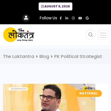
AUGUST 9, 2026
Follow Us
The Loktantra
>
Blog
>
PK Political Strategist
NATIONAL