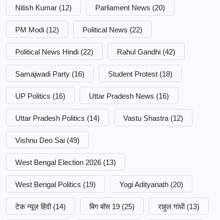
Nitish Kumar
(12)
Parliament News
(20)
PM Modi
(12)
Political News
(22)
Political News Hindi
(22)
Rahul Gandhi
(42)
Samajwadi Party
(16)
Student Protest
(18)
UP Politics
(16)
Uttar Pradesh News
(16)
Uttar Pradesh Politics
(14)
Vastu Shastra
(12)
Vishnu Deo Sai
(49)
West Bengal Election 2026
(13)
West Bengal Politics
(19)
Yogi Adityanath
(20)
टेक न्यूज़ हिंदी
(14)
बिग बॉस 19
(25)
राहुल गांधी
(13)