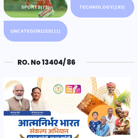
SPORTS
(79)
TECHNOLOGY
(193)
UNCATEGORIZED
(11)
RO. No 13404/ 86