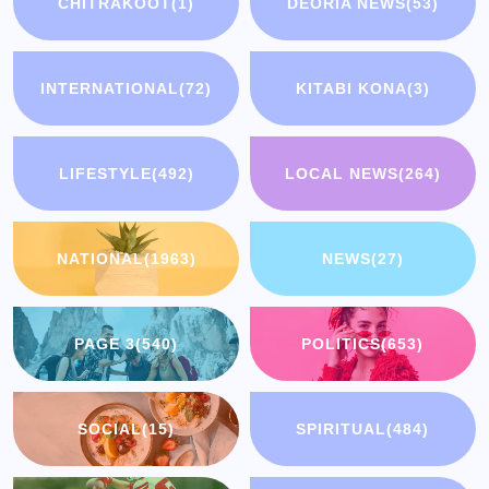
CHITRAKOOT
(1)
DEORIA NEWS
(53)
INTERNATIONAL
(72)
KITABI KONA
(3)
LIFESTYLE
(492)
LOCAL NEWS
(264)
NATIONAL
(1963)
NEWS
(27)
PAGE 3
(540)
POLITICS
(653)
SOCIAL
(15)
SPIRITUAL
(484)