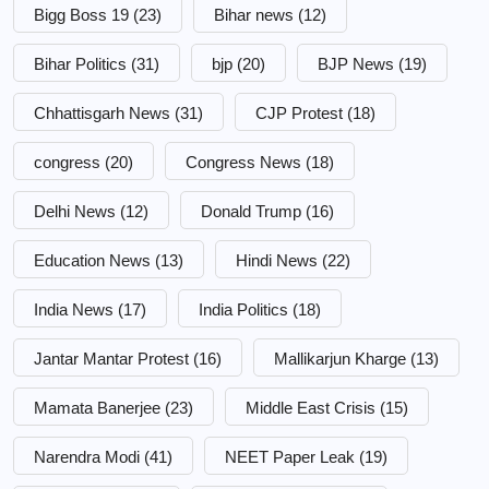
Bigg Boss 19
(23)
Bihar news
(12)
Bihar Politics
(31)
bjp
(20)
BJP News
(19)
Chhattisgarh News
(31)
CJP Protest
(18)
congress
(20)
Congress News
(18)
Delhi News
(12)
Donald Trump
(16)
Education News
(13)
Hindi News
(22)
India News
(17)
India Politics
(18)
Jantar Mantar Protest
(16)
Mallikarjun Kharge
(13)
Mamata Banerjee
(23)
Middle East Crisis
(15)
Narendra Modi
(41)
NEET Paper Leak
(19)