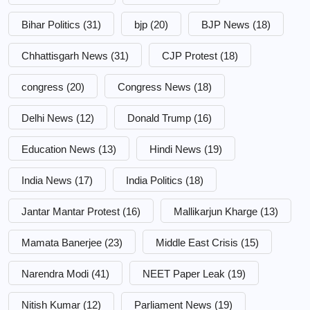
Bihar Politics
(31)
bjp
(20)
BJP News
(18)
Chhattisgarh News
(31)
CJP Protest
(18)
congress
(20)
Congress News
(18)
Delhi News
(12)
Donald Trump
(16)
Education News
(13)
Hindi News
(19)
India News
(17)
India Politics
(18)
Jantar Mantar Protest
(16)
Mallikarjun Kharge
(13)
Mamata Banerjee
(23)
Middle East Crisis
(15)
Narendra Modi
(41)
NEET Paper Leak
(19)
Nitish Kumar
(12)
Parliament News
(19)