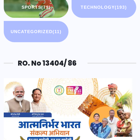
SPORTS
(79)
TECHNOLOGY
(193)
UNCATEGORIZED
(11)
RO. No 13404/ 86