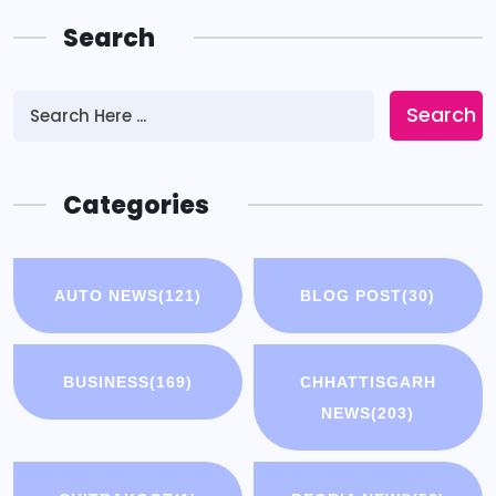
Search
Search
Categories
AUTO NEWS
(121)
BLOG POST
(30)
BUSINESS
(169)
CHHATTISGARH
NEWS
(203)