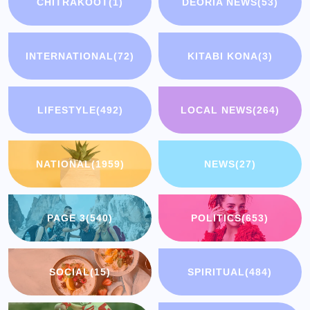
CHITRAKOOT
(1)
DEORIA NEWS
(53)
INTERNATIONAL
(72)
KITABI KONA
(3)
LIFESTYLE
(492)
LOCAL NEWS
(264)
NATIONAL
(1959)
NEWS
(27)
PAGE 3
(540)
POLITICS
(653)
SOCIAL
(15)
SPIRITUAL
(484)