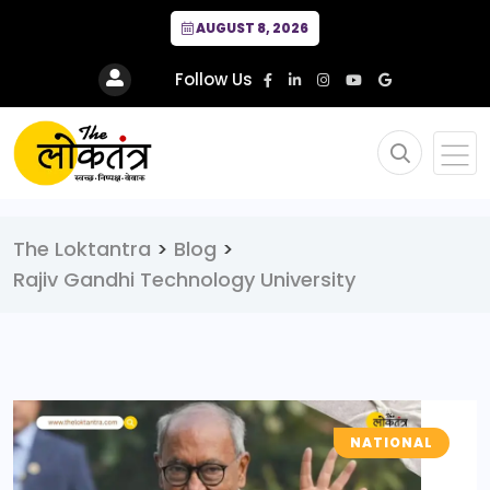
AUGUST 8, 2026
Follow Us
The Loktantra
>
Blog
>
Rajiv Gandhi Technology University
NATIONAL