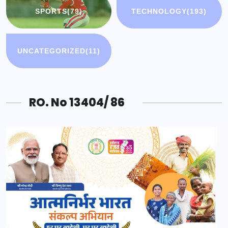
SPORTS
(79)
TECHNOLOGY
(193)
UNCATEGORIZED
(11)
RO. No 13404/ 86