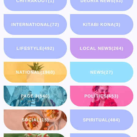
CHITRAKOOT
(1)
DEORIA NEWS
(53)
INTERNATIONAL
(72)
KITABI KONA
(3)
LIFESTYLE
(492)
LOCAL NEWS
(264)
NATIONAL
(1960)
NEWS
(27)
PAGE 3
(540)
POLITICS
(653)
SOCIAL
(15)
SPIRITUAL
(484)