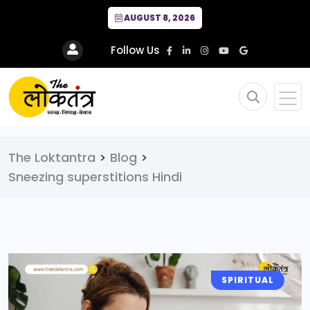
AUGUST 8, 2026
Follow Us
The Loktantra
>
Blog
>
Sneezing superstitions Hindi
SPIRITUAL