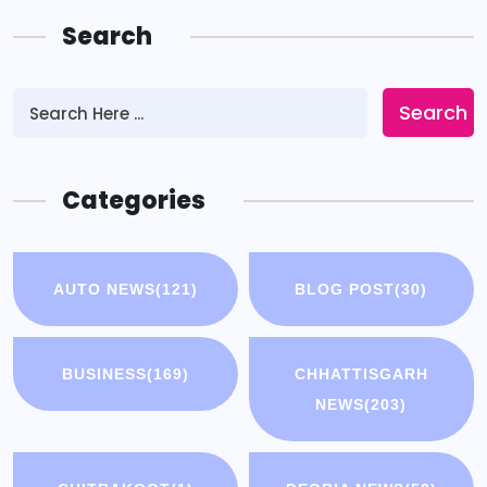
Search
Search
Categories
AUTO NEWS
(121)
BLOG POST
(30)
BUSINESS
(169)
CHHATTISGARH
NEWS
(203)