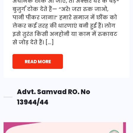
अचानक छींक आ जाए, तो अक्सर घर के बड़े-
बुजुर्ग टोक देते हैं— “अरे! जरा रुक जाओ,
पानी पीकर जाना।” हमारे समाज में छींक को
लेकर कई तरह की धारणाएं बनी हुई हैं। लोग
इसे तुरंत किसी अनहोनी या काम में रुकावट
से जोड़ देते हैं। […]
READ MORE
Advt. Samvad RO. No
13944/44