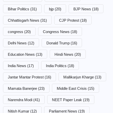
Bihar Politics
(31)
bjp
(20)
BJP News
(18)
Chhattisgarh News
(31)
CJP Protest
(18)
congress
(20)
Congress News
(18)
Delhi News
(12)
Donald Trump
(16)
Education News
(13)
Hindi News
(20)
India News
(17)
India Politics
(18)
Jantar Mantar Protest
(16)
Mallikarjun Kharge
(13)
Mamata Banerjee
(23)
Middle East Crisis
(15)
Narendra Modi
(41)
NEET Paper Leak
(19)
Nitish Kumar
(12)
Parliament News
(19)