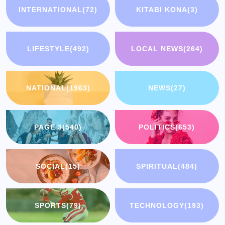
INTERNATIONAL
(72)
KITABI KONA
(3)
LIFESTYLE
(492)
LOCAL NEWS
(264)
NATIONAL
(1963)
NEWS
(27)
PAGE 3
(540)
POLITICS
(653)
SOCIAL
(15)
SPIRITUAL
(484)
SPORTS
(79)
TECHNOLOGY
(193)