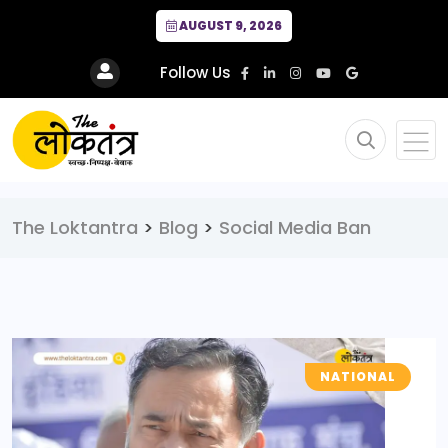
AUGUST 9, 2026
Follow Us
The Loktantra
>
Blog
>
Social Media Ban
NATIONAL