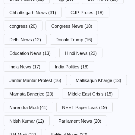
Chhattisgarh News
(31)
CJP Protest
(18)
congress
(20)
Congress News
(18)
Delhi News
(12)
Donald Trump
(16)
Education News
(13)
Hindi News
(22)
India News
(17)
India Politics
(18)
Jantar Mantar Protest
(16)
Mallikarjun Kharge
(13)
Mamata Banerjee
(23)
Middle East Crisis
(15)
Narendra Modi
(41)
NEET Paper Leak
(19)
Nitish Kumar
(12)
Parliament News
(20)
PM Modi
(12)
Political News
(22)