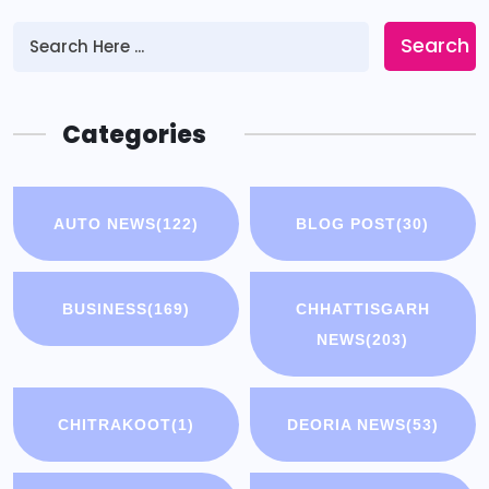
Search
Categories
AUTO NEWS
(122)
BLOG POST
(30)
BUSINESS
(169)
CHHATTISGARH
NEWS
(203)
CHITRAKOOT
(1)
DEORIA NEWS
(53)