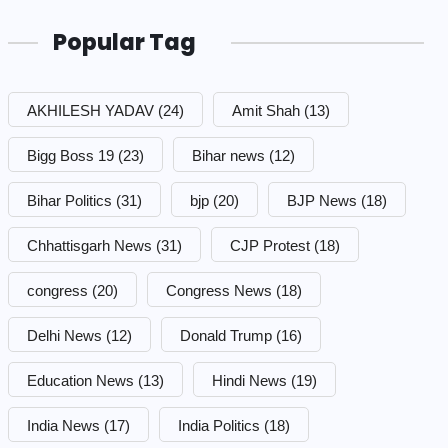
Popular Tag
AKHILESH YADAV
(24)
Amit Shah
(13)
Bigg Boss 19
(23)
Bihar news
(12)
Bihar Politics
(31)
bjp
(20)
BJP News
(18)
Chhattisgarh News
(31)
CJP Protest
(18)
congress
(20)
Congress News
(18)
Delhi News
(12)
Donald Trump
(16)
Education News
(13)
Hindi News
(19)
India News
(17)
India Politics
(18)