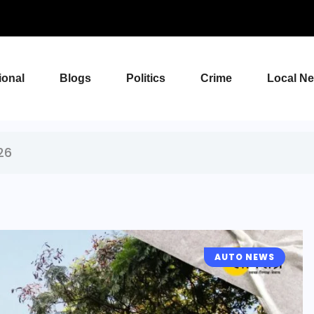
ional
Blogs
Politics
Crime
Local N
26
AUTO NEWS