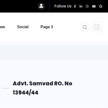
Follow Us
ews
Social
Page 3
Advt. Samvad RO. No
13944/44