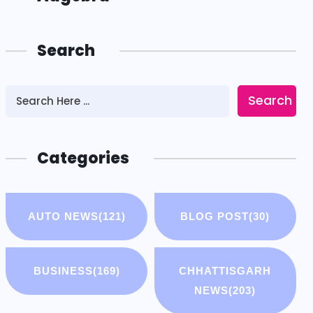
Search
Search
Categories
AUTO NEWS
(121)
BLOG POST
(30)
BUSINESS
(169)
CHHATTISGARH
NEWS
(203)