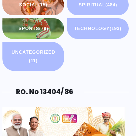
SOCIAL
(15)
SPIRITUAL
(484)
SPORTS
(79)
TECHNOLOGY
(193)
UNCATEGORIZED
(11)
RO. No 13404/ 86