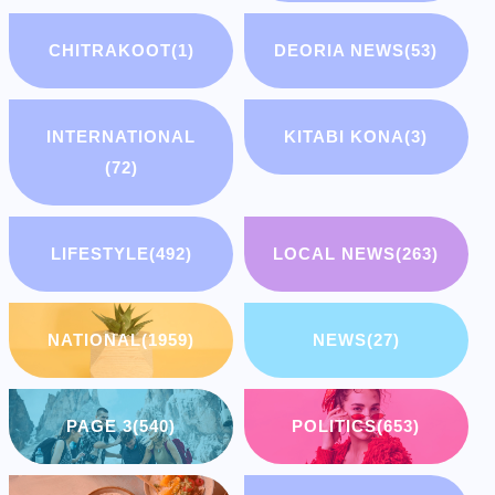
CHITRAKOOT
(1)
DEORIA NEWS
(53)
INTERNATIONAL
KITABI KONA
(3)
(72)
LIFESTYLE
(492)
LOCAL NEWS
(263)
NATIONAL
(1959)
NEWS
(27)
PAGE 3
(540)
POLITICS
(653)