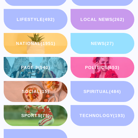
LIFESTYLE
(492)
LOCAL NEWS
(262)
NATIONAL
(1951)
NEWS
(27)
PAGE 3
(540)
POLITICS
(653)
SOCIAL
(15)
SPIRITUAL
(484)
SPORTS
(79)
TECHNOLOGY
(193)