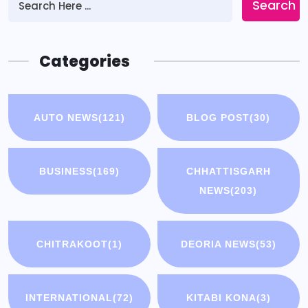
Search
Categories
AUTO NEWS
(121)
BLOG POST
(30)
BUSINESS
(169)
CHHATTISGARH
NEWS
(203)
CHITRAKOOT
(1)
DEORIA NEWS
(53)
INTERNATIONAL
(72)
KITABI KONA
(3)