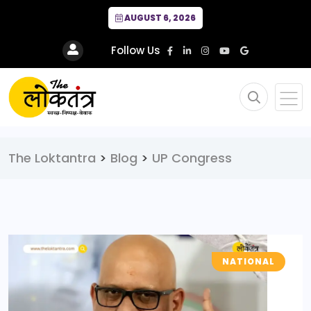
AUGUST 6, 2026
Follow Us
The Loktantra
>
Blog
>
UP Congress
NATIONAL