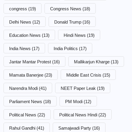
congress
(19)
Congress News
(18)
Delhi News
(12)
Donald Trump
(16)
Education News
(13)
Hindi News
(19)
India News
(17)
India Politics
(17)
Jantar Mantar Protest
(16)
Mallikarjun Kharge
(13)
Mamata Banerjee
(23)
Middle East Crisis
(15)
Narendra Modi
(41)
NEET Paper Leak
(19)
Parliament News
(18)
PM Modi
(12)
Political News
(22)
Political News Hindi
(22)
Rahul Gandhi
(41)
Samajwadi Party
(16)