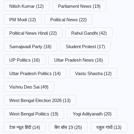
Nitish Kumar
(12)
Parliament News
(19)
PM Modi
(12)
Political News
(22)
Political News Hindi
(22)
Rahul Gandhi
(42)
Samajwadi Party
(16)
Student Protest
(17)
UP Politics
(16)
Uttar Pradesh News
(16)
Uttar Pradesh Politics
(14)
Vastu Shastra
(12)
Vishnu Deo Sai
(49)
West Bengal Election 2026
(13)
West Bengal Politics
(19)
Yogi Adityanath
(20)
टेक न्यूज़ हिंदी
(14)
बिग बॉस 19
(25)
राहुल गांधी
(13)