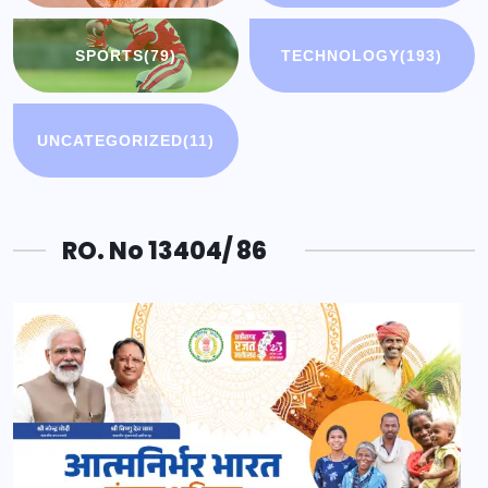
SPORTS
(79)
TECHNOLOGY
(193)
UNCATEGORIZED
(11)
RO. No 13404/ 86