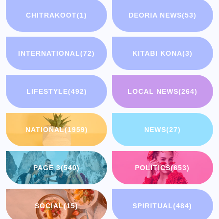
CHITRAKOOT
(1)
DEORIA NEWS
(53)
INTERNATIONAL
(72)
KITABI KONA
(3)
LIFESTYLE
(492)
LOCAL NEWS
(264)
NATIONAL
(1959)
NEWS
(27)
PAGE 3
(540)
POLITICS
(653)
SOCIAL
(15)
SPIRITUAL
(484)