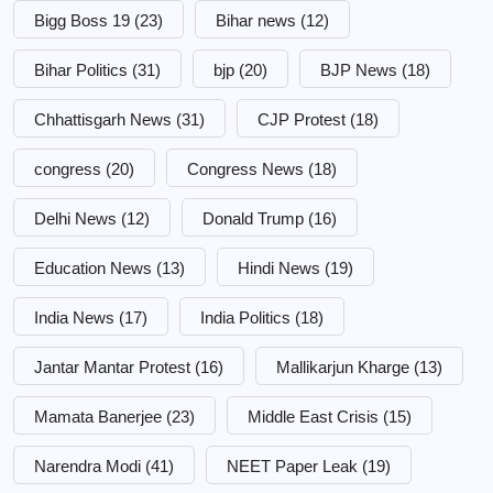
Bigg Boss 19
(23)
Bihar news
(12)
Bihar Politics
(31)
bjp
(20)
BJP News
(18)
Chhattisgarh News
(31)
CJP Protest
(18)
congress
(20)
Congress News
(18)
Delhi News
(12)
Donald Trump
(16)
Education News
(13)
Hindi News
(19)
India News
(17)
India Politics
(18)
Jantar Mantar Protest
(16)
Mallikarjun Kharge
(13)
Mamata Banerjee
(23)
Middle East Crisis
(15)
Narendra Modi
(41)
NEET Paper Leak
(19)