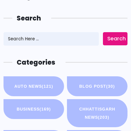
Search
Search
Categories
AUTO NEWS
(121)
BLOG POST
(30)
BUSINESS
(169)
CHHATTISGARH
NEWS
(203)