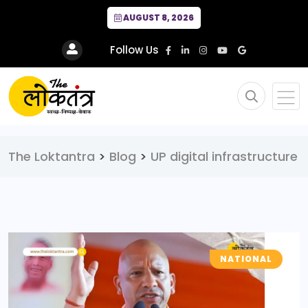
AUGUST 8, 2026
Follow Us
The Loktantra
>
Blog
>
UP digital infrastructure
NATIONAL