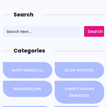
Search
Search
Categories
AUTO NEWS
(121)
BLOG POST
(29)
BUSINESS
(169)
CHHATTISGARH
NEWS
(203)