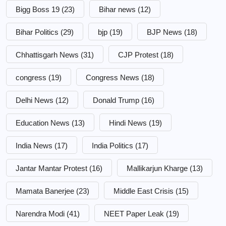
Bigg Boss 19
(23)
Bihar news
(12)
Bihar Politics
(29)
bjp
(19)
BJP News
(18)
Chhattisgarh News
(31)
CJP Protest
(18)
congress
(19)
Congress News
(18)
Delhi News
(12)
Donald Trump
(16)
Education News
(13)
Hindi News
(19)
India News
(17)
India Politics
(17)
Jantar Mantar Protest
(16)
Mallikarjun Kharge
(13)
Mamata Banerjee
(23)
Middle East Crisis
(15)
Narendra Modi
(41)
NEET Paper Leak
(19)