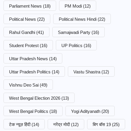
Parliament News
(18)
PM Modi
(12)
Political News
(22)
Political News Hindi
(22)
Rahul Gandhi
(41)
Samajwadi Party
(16)
Student Protest
(16)
UP Politics
(16)
Uttar Pradesh News
(14)
Uttar Pradesh Politics
(14)
Vastu Shastra
(12)
Vishnu Deo Sai
(49)
West Bengal Election 2026
(13)
West Bengal Politics
(18)
Yogi Adityanath
(20)
टेक न्यूज़ हिंदी
(14)
नरेंद्र मोदी
(12)
बिग बॉस 19
(25)