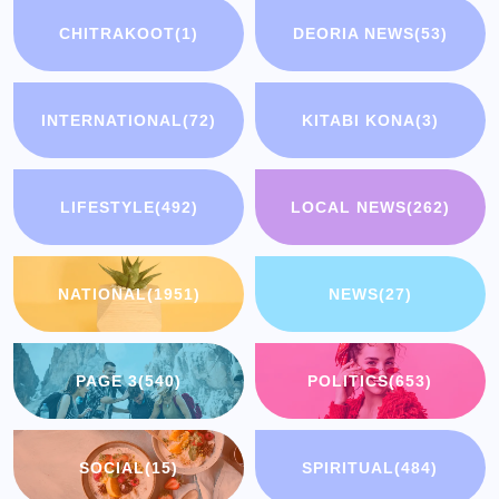
CHITRAKOOT
(1)
DEORIA NEWS
(53)
INTERNATIONAL
(72)
KITABI KONA
(3)
LIFESTYLE
(492)
LOCAL NEWS
(262)
NATIONAL
(1951)
NEWS
(27)
PAGE 3
(540)
POLITICS
(653)
SOCIAL
(15)
SPIRITUAL
(484)