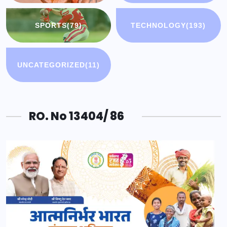
SPORTS
(79)
TECHNOLOGY
(193)
UNCATEGORIZED
(11)
RO. No 13404/ 86