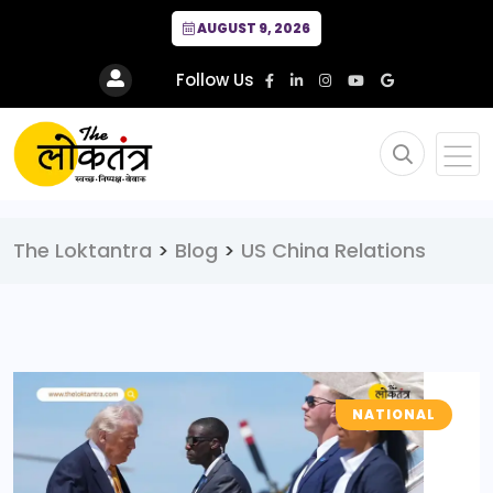
AUGUST 9, 2026
Follow Us
The Loktantra
>
Blog
>
US China Relations
NATIONAL