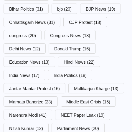
Bihar Politics
(31)
bjp
(20)
BJP News
(19)
Chhattisgarh News
(31)
CJP Protest
(18)
congress
(20)
Congress News
(18)
Delhi News
(12)
Donald Trump
(16)
Education News
(13)
Hindi News
(22)
India News
(17)
India Politics
(18)
Jantar Mantar Protest
(16)
Mallikarjun Kharge
(13)
Mamata Banerjee
(23)
Middle East Crisis
(15)
Narendra Modi
(41)
NEET Paper Leak
(19)
Nitish Kumar
(12)
Parliament News
(20)