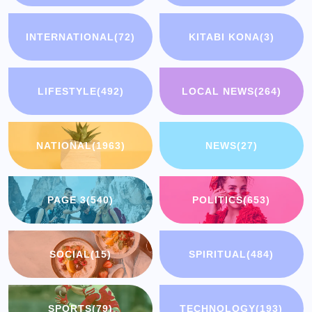
INTERNATIONAL
(72)
KITABI KONA
(3)
LIFESTYLE
(492)
LOCAL NEWS
(264)
NATIONAL
(1963)
NEWS
(27)
PAGE 3
(540)
POLITICS
(653)
SOCIAL
(15)
SPIRITUAL
(484)
SPORTS
(79)
TECHNOLOGY
(193)