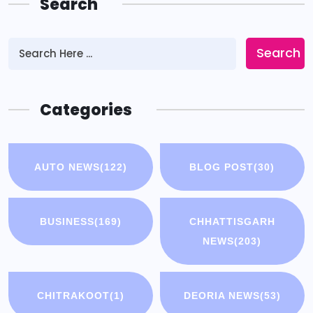
Search
Search
Categories
AUTO NEWS
(122)
BLOG POST
(30)
BUSINESS
(169)
CHHATTISGARH
NEWS
(203)
CHITRAKOOT
(1)
DEORIA NEWS
(53)