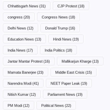
Chhattisgarh News
(31)
CJP Protest
(18)
congress
(20)
Congress News
(18)
Delhi News
(12)
Donald Trump
(16)
Education News
(13)
Hindi News
(19)
India News
(17)
India Politics
(18)
Jantar Mantar Protest
(16)
Mallikarjun Kharge
(13)
Mamata Banerjee
(23)
Middle East Crisis
(15)
Narendra Modi
(41)
NEET Paper Leak
(19)
Nitish Kumar
(12)
Parliament News
(19)
PM Modi
(12)
Political News
(22)