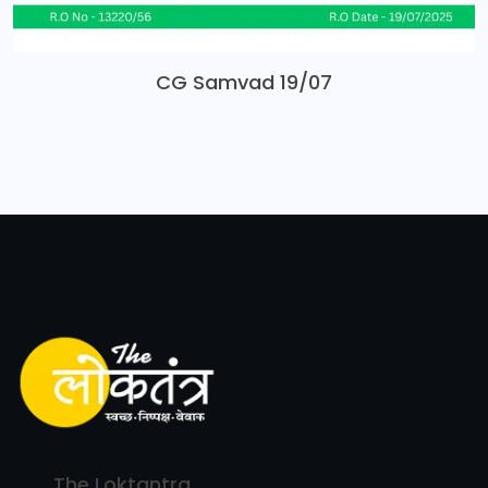
CG Samvad 19/07
The Loktantra