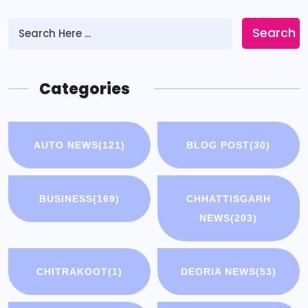
Search
Categories
AUTO NEWS
(121)
BLOG POST
(30)
BUSINESS
(169)
CHHATTISGARH
NEWS
(203)
CHITRAKOOT
(1)
DEORIA NEWS
(53)