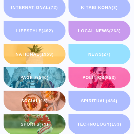
INTERNATIONAL
(72)
KITABI KONA
(3)
LIFESTYLE
(492)
LOCAL NEWS
(263)
NATIONAL
(1959)
NEWS
(27)
PAGE 3
(540)
POLITICS
(653)
SOCIAL
(15)
SPIRITUAL
(484)
SPORTS
(79)
TECHNOLOGY
(193)