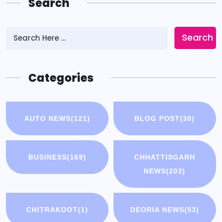
Search
Search
Categories
AUTO NEWS
(121)
BLOG POST
(30)
BUSINESS
(169)
CHHATTISGARH
NEWS
(203)
CHITRAKOOT
(1)
DEORIA NEWS
(53)