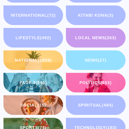
INTERNATIONAL
(72)
KITABI KONA
(3)
LIFESTYLE
(492)
LOCAL NEWS
(263)
NATIONAL
(1959)
NEWS
(27)
PAGE 3
(540)
POLITICS
(653)
SOCIAL
(15)
SPIRITUAL
(484)
SPORTS
(79)
TECHNOLOGY
(193)