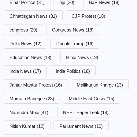
Bihar Politics
(31)
bjp
(20)
BJP News
(18)
Chhattisgarh News
(31)
CJP Protest
(18)
congress
(20)
Congress News
(18)
Delhi News
(12)
Donald Trump
(16)
Education News
(13)
Hindi News
(19)
India News
(17)
India Politics
(18)
Jantar Mantar Protest
(16)
Mallikarjun Kharge
(13)
Mamata Banerjee
(23)
Middle East Crisis
(15)
Narendra Modi
(41)
NEET Paper Leak
(19)
Nitish Kumar
(12)
Parliament News
(19)