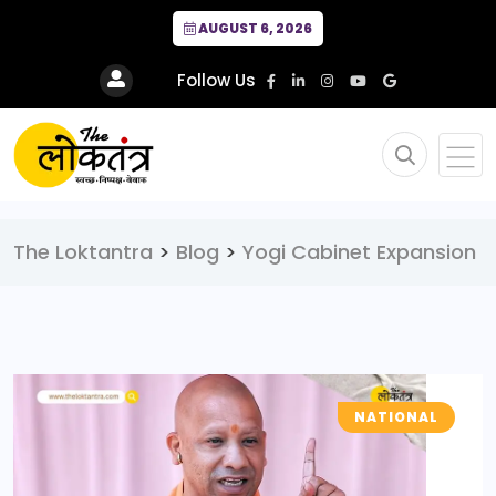
AUGUST 6, 2026
Follow Us
The Loktantra
>
Blog
>
Yogi Cabinet Expansion
NATIONAL