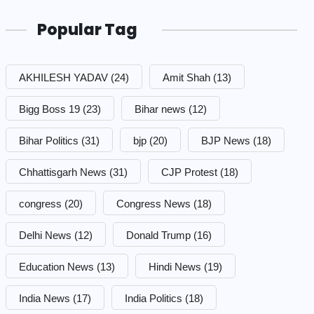
Popular Tag
AKHILESH YADAV
(24)
Amit Shah
(13)
Bigg Boss 19
(23)
Bihar news
(12)
Bihar Politics
(31)
bjp
(20)
BJP News
(18)
Chhattisgarh News
(31)
CJP Protest
(18)
congress
(20)
Congress News
(18)
Delhi News
(12)
Donald Trump
(16)
Education News
(13)
Hindi News
(19)
India News
(17)
India Politics
(18)