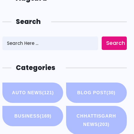
Search
Search
Categories
AUTO NEWS
(121)
BLOG POST
(30)
BUSINESS
(169)
CHHATTISGARH
NEWS
(203)