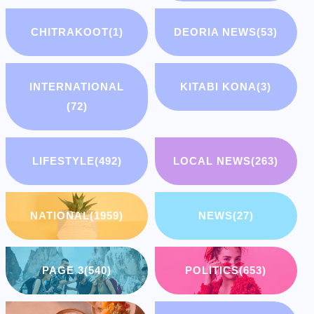
CHITRAKOOT
(1)
DEORIA NEWS
(53)
INTERNATIONAL
KITABI KONA
(3)
(72)
LIFESTYLE
(492)
LOCAL NEWS
(263)
NATIONAL
(1959)
NEWS
(27)
PAGE 3
(540)
POLITICS
(653)