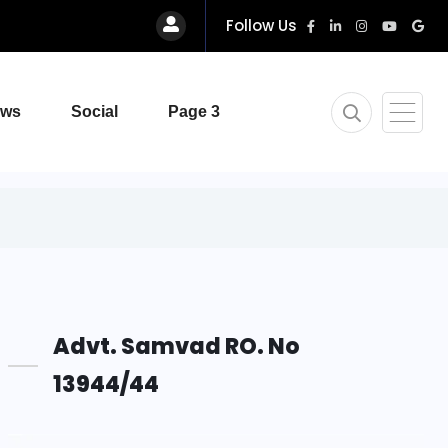
Follow Us
ews
Social
Page 3
Advt. Samvad RO. No
13944/44