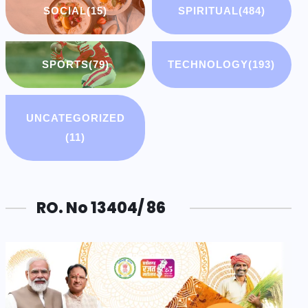
SOCIAL
(15)
SPIRITUAL
(484)
SPORTS
(79)
TECHNOLOGY
(193)
UNCATEGORIZED
(11)
RO. No 13404/ 86