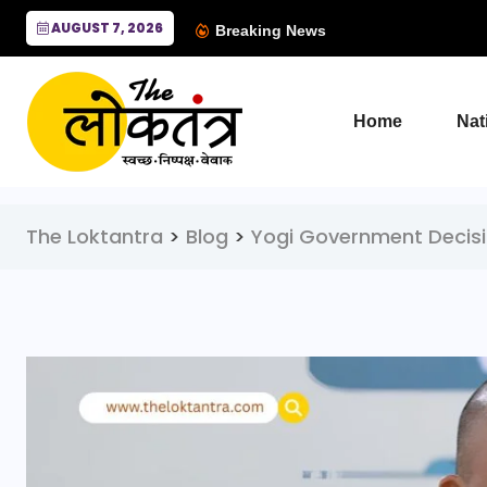
AUGUST 7, 2026
Breaking News
Home
Nat
The Loktantra
>
Blog
>
Yogi Government Decis