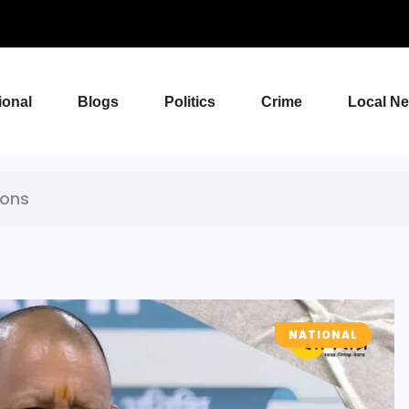
ional
Blogs
Politics
Crime
Local N
ions
NATIONAL