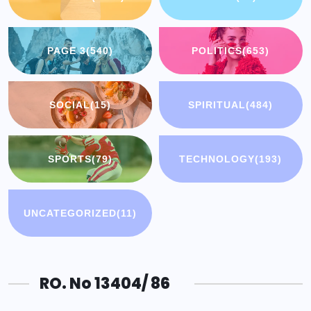
PAGE 3
(540)
POLITICS
(653)
SOCIAL
(15)
SPIRITUAL
(484)
SPORTS
(79)
TECHNOLOGY
(193)
UNCATEGORIZED
(11)
RO. No 13404/ 86