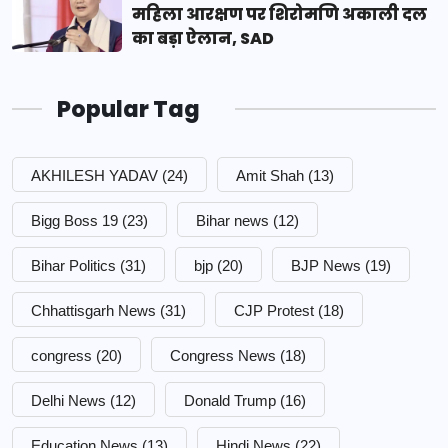
महिला आरक्षण पर शिरोमणि अकाली दल
का बड़ा ऐलान, SAD
Popular Tag
AKHILESH YADAV
(24)
Amit Shah
(13)
Bigg Boss 19
(23)
Bihar news
(12)
Bihar Politics
(31)
bjp
(20)
BJP News
(19)
Chhattisgarh News
(31)
CJP Protest
(18)
congress
(20)
Congress News
(18)
Delhi News
(12)
Donald Trump
(16)
Education News
(13)
Hindi News
(22)