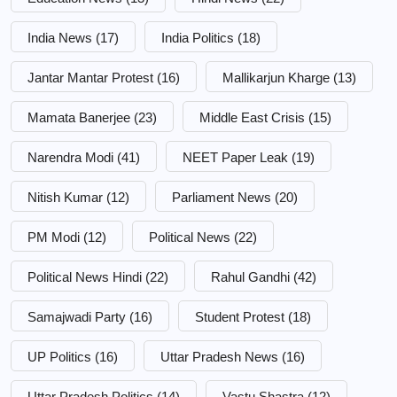
India News
(17)
India Politics
(18)
Jantar Mantar Protest
(16)
Mallikarjun Kharge
(13)
Mamata Banerjee
(23)
Middle East Crisis
(15)
Narendra Modi
(41)
NEET Paper Leak
(19)
Nitish Kumar
(12)
Parliament News
(20)
PM Modi
(12)
Political News
(22)
Political News Hindi
(22)
Rahul Gandhi
(42)
Samajwadi Party
(16)
Student Protest
(18)
UP Politics
(16)
Uttar Pradesh News
(16)
Uttar Pradesh Politics
(14)
Vastu Shastra
(12)