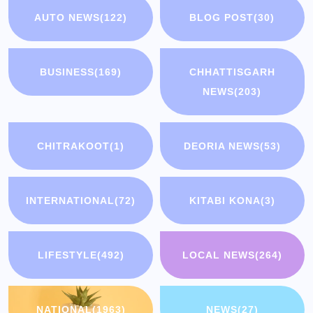
AUTO NEWS
(122)
BLOG POST
(30)
BUSINESS
(169)
CHHATTISGARH
NEWS
(203)
CHITRAKOOT
(1)
DEORIA NEWS
(53)
INTERNATIONAL
(72)
KITABI KONA
(3)
LIFESTYLE
(492)
LOCAL NEWS
(264)
NATIONAL
(1963)
NEWS
(27)