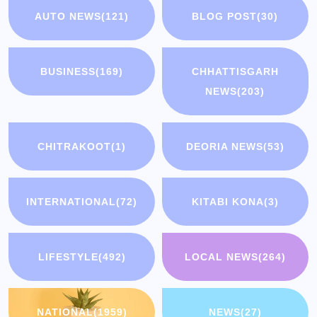
AUTO NEWS
(121)
BLOG POST
(30)
BUSINESS
(169)
CHHATTISGARH
NEWS
(203)
CHITRAKOOT
(1)
DEORIA NEWS
(53)
INTERNATIONAL
(72)
KITABI KONA
(3)
LIFESTYLE
(492)
LOCAL NEWS
(264)
NATIONAL
(1959)
NEWS
(27)