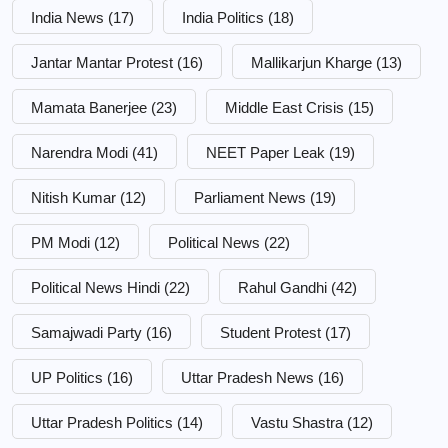
India News
(17)
India Politics
(18)
Jantar Mantar Protest
(16)
Mallikarjun Kharge
(13)
Mamata Banerjee
(23)
Middle East Crisis
(15)
Narendra Modi
(41)
NEET Paper Leak
(19)
Nitish Kumar
(12)
Parliament News
(19)
PM Modi
(12)
Political News
(22)
Political News Hindi
(22)
Rahul Gandhi
(42)
Samajwadi Party
(16)
Student Protest
(17)
UP Politics
(16)
Uttar Pradesh News
(16)
Uttar Pradesh Politics
(14)
Vastu Shastra
(12)