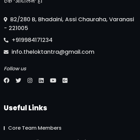
एक ‘आंदोलन’ है।
B2/280 B, Bhadaini, Assi Chauraha, Varanasi
- 221005
+919984171234
info.theloktantra@gmail.com
Follow us
Useful Links
Core Team Members