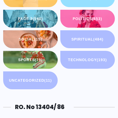
PAGE 3
(540)
POLITICS
(653)
SOCIAL
(15)
SPIRITUAL
(484)
SPORTS
(79)
TECHNOLOGY
(193)
UNCATEGORIZED
(11)
RO. No 13404/ 86