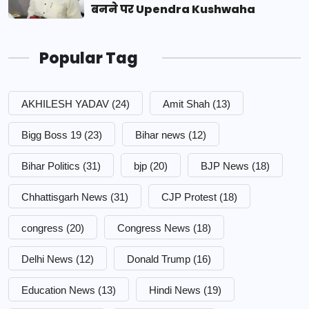
बनने पर Upendra Kushwaha
Popular Tag
AKHILESH YADAV
(24)
Amit Shah
(13)
Bigg Boss 19
(23)
Bihar news
(12)
Bihar Politics
(31)
bjp
(20)
BJP News
(18)
Chhattisgarh News
(31)
CJP Protest
(18)
congress
(20)
Congress News
(18)
Delhi News
(12)
Donald Trump
(16)
Education News
(13)
Hindi News
(19)