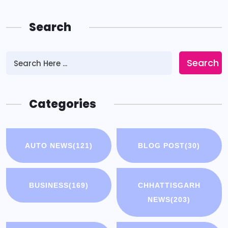
Search
Search
Categories
AUTO NEWS
(121)
BLOG POST
(30)
BUSINESS
(169)
CHHATTISGARH
NEWS
(203)