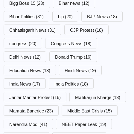
Bigg Boss 19
(23)
Bihar news
(12)
Bihar Politics
(31)
bjp
(20)
BJP News
(18)
Chhattisgarh News
(31)
CJP Protest
(18)
congress
(20)
Congress News
(18)
Delhi News
(12)
Donald Trump
(16)
Education News
(13)
Hindi News
(19)
India News
(17)
India Politics
(18)
Jantar Mantar Protest
(16)
Mallikarjun Kharge
(13)
Mamata Banerjee
(23)
Middle East Crisis
(15)
Narendra Modi
(41)
NEET Paper Leak
(19)