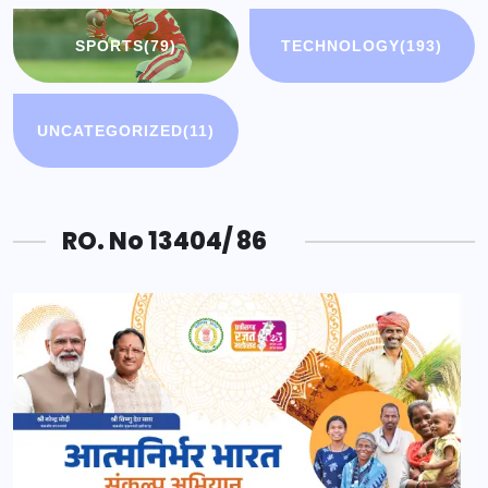
SPORTS
(79)
TECHNOLOGY
(193)
UNCATEGORIZED
(11)
RO. No 13404/ 86