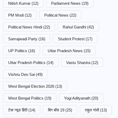
Nitish Kumar
(12)
Parliament News
(19)
PM Modi
(12)
Political News
(22)
Political News Hindi
(22)
Rahul Gandhi
(42)
Samajwadi Party
(16)
Student Protest
(17)
UP Politics
(16)
Uttar Pradesh News
(15)
Uttar Pradesh Politics
(14)
Vastu Shastra
(12)
Vishnu Deo Sai
(49)
West Bengal Election 2026
(13)
West Bengal Politics
(19)
Yogi Adityanath
(20)
टेक न्यूज़ हिंदी
(14)
बिग बॉस 19
(25)
राहुल गांधी
(13)