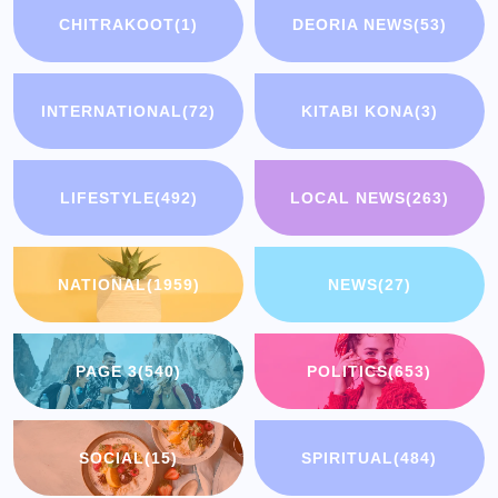
CHITRAKOOT
(1)
DEORIA NEWS
(53)
INTERNATIONAL
(72)
KITABI KONA
(3)
LIFESTYLE
(492)
LOCAL NEWS
(263)
NATIONAL
(1959)
NEWS
(27)
PAGE 3
(540)
POLITICS
(653)
SOCIAL
(15)
SPIRITUAL
(484)