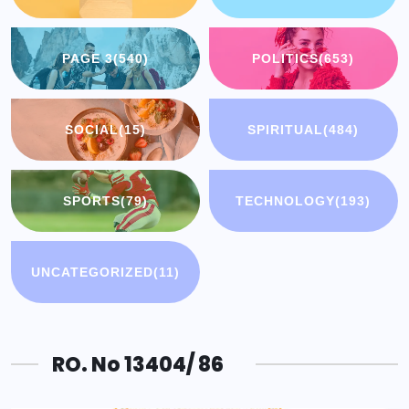
PAGE 3
(540)
POLITICS
(653)
SOCIAL
(15)
SPIRITUAL
(484)
SPORTS
(79)
TECHNOLOGY
(193)
UNCATEGORIZED
(11)
RO. No 13404/ 86