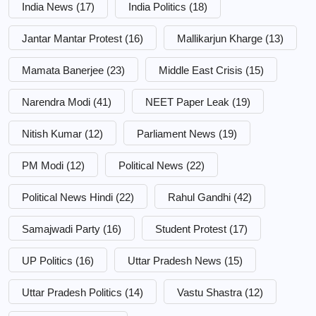
India News
(17)
India Politics
(18)
Jantar Mantar Protest
(16)
Mallikarjun Kharge
(13)
Mamata Banerjee
(23)
Middle East Crisis
(15)
Narendra Modi
(41)
NEET Paper Leak
(19)
Nitish Kumar
(12)
Parliament News
(19)
PM Modi
(12)
Political News
(22)
Political News Hindi
(22)
Rahul Gandhi
(42)
Samajwadi Party
(16)
Student Protest
(17)
UP Politics
(16)
Uttar Pradesh News
(15)
Uttar Pradesh Politics
(14)
Vastu Shastra
(12)