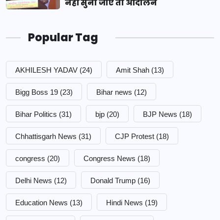
नहीं सुनी जाए तो आंदोलन
Popular Tag
AKHILESH YADAV
(24)
Amit Shah
(13)
Bigg Boss 19
(23)
Bihar news
(12)
Bihar Politics
(31)
bjp
(20)
BJP News
(18)
Chhattisgarh News
(31)
CJP Protest
(18)
congress
(20)
Congress News
(18)
Delhi News
(12)
Donald Trump
(16)
Education News
(13)
Hindi News
(19)