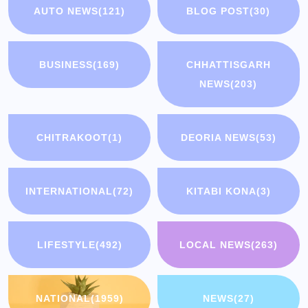
AUTO NEWS
(121)
BLOG POST
(30)
BUSINESS
(169)
CHHATTISGARH
NEWS
(203)
CHITRAKOOT
(1)
DEORIA NEWS
(53)
INTERNATIONAL
(72)
KITABI KONA
(3)
LIFESTYLE
(492)
LOCAL NEWS
(263)
NATIONAL
(1959)
NEWS
(27)