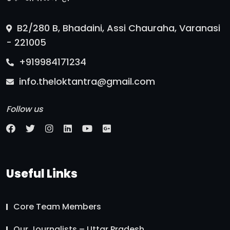
B2/280 B, Bhadaini, Assi Chauraha, Varanasi
- 221005
+919984171234
info.theloktantra@gmail.com
Follow us
Useful Links
Core Team Members
Our Journalists – Uttar Pradesh