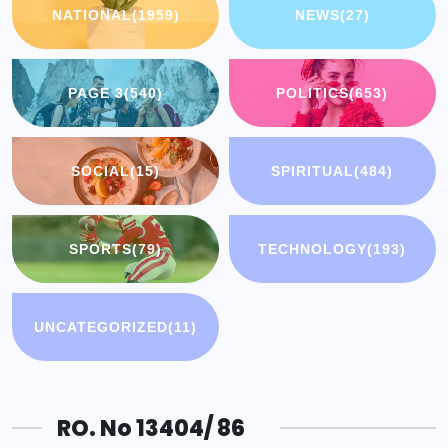
NATIONAL
(1959)
NEWS
(27)
PAGE 3
(540)
POLITICS
(653)
SOCIAL
(15)
SPIRITUAL
(484)
SPORTS
(79)
TECHNOLOGY
(193)
UNCATEGORIZED
(11)
RO. No 13404/ 86