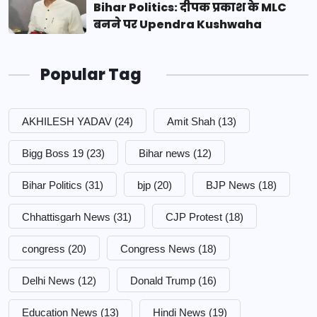
Bihar Politics: दीपक प्रकाश के MLC
बनने पर Upendra Kushwaha
Popular Tag
AKHILESH YADAV
(24)
Amit Shah
(13)
Bigg Boss 19
(23)
Bihar news
(12)
Bihar Politics
(31)
bjp
(20)
BJP News
(18)
Chhattisgarh News
(31)
CJP Protest
(18)
congress
(20)
Congress News
(18)
Delhi News
(12)
Donald Trump
(16)
Education News
(13)
Hindi News
(19)