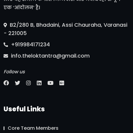
एक ‘आंदोलन’ है।
B2/280 B, Bhadaini, Assi Chauraha, Varanasi
- 221005
+919984171234
info.theloktantra@gmail.com
Follow us
Useful Links
Core Team Members