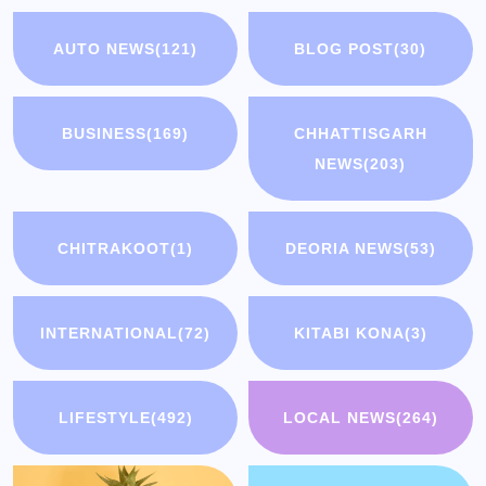
AUTO NEWS
(121)
BLOG POST
(30)
BUSINESS
(169)
CHHATTISGARH
NEWS
(203)
CHITRAKOOT
(1)
DEORIA NEWS
(53)
INTERNATIONAL
(72)
KITABI KONA
(3)
LIFESTYLE
(492)
LOCAL NEWS
(264)