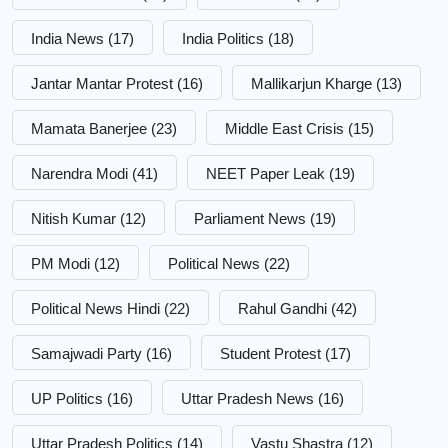
India News
(17)
India Politics
(18)
Jantar Mantar Protest
(16)
Mallikarjun Kharge
(13)
Mamata Banerjee
(23)
Middle East Crisis
(15)
Narendra Modi
(41)
NEET Paper Leak
(19)
Nitish Kumar
(12)
Parliament News
(19)
PM Modi
(12)
Political News
(22)
Political News Hindi
(22)
Rahul Gandhi
(42)
Samajwadi Party
(16)
Student Protest
(17)
UP Politics
(16)
Uttar Pradesh News
(16)
Uttar Pradesh Politics
(14)
Vastu Shastra
(12)