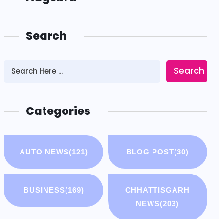
Search
Search
Categories
AUTO NEWS
(121)
BLOG POST
(30)
BUSINESS
(169)
CHHATTISGARH
NEWS
(203)