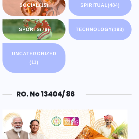
SOCIAL
(15)
SPIRITUAL
(484)
SPORTS
(79)
TECHNOLOGY
(193)
UNCATEGORIZED
(11)
RO. No 13404/ 86