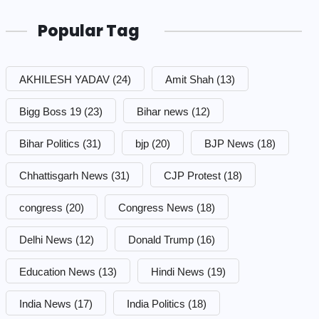
Popular Tag
AKHILESH YADAV
(24)
Amit Shah
(13)
Bigg Boss 19
(23)
Bihar news
(12)
Bihar Politics
(31)
bjp
(20)
BJP News
(18)
Chhattisgarh News
(31)
CJP Protest
(18)
congress
(20)
Congress News
(18)
Delhi News
(12)
Donald Trump
(16)
Education News
(13)
Hindi News
(19)
India News
(17)
India Politics
(18)