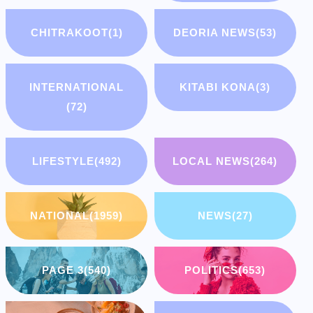
CHITRAKOOT
(1)
DEORIA NEWS
(53)
INTERNATIONAL
KITABI KONA
(3)
(72)
LIFESTYLE
(492)
LOCAL NEWS
(264)
NATIONAL
(1959)
NEWS
(27)
PAGE 3
(540)
POLITICS
(653)