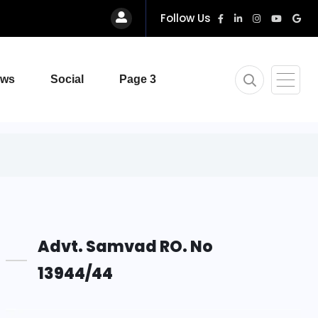
Follow Us
ews
Social
Page 3
Advt. Samvad RO. No
13944/44