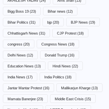
AKHILESH YADAV
(24)
Amit Shah
(13)
Bigg Boss 19
(23)
Bihar news
(12)
Bihar Politics
(31)
bjp
(20)
BJP News
(19)
Chhattisgarh News
(31)
CJP Protest
(18)
congress
(20)
Congress News
(18)
Delhi News
(12)
Donald Trump
(16)
Education News
(13)
Hindi News
(22)
India News
(17)
India Politics
(18)
Jantar Mantar Protest
(16)
Mallikarjun Kharge
(13)
Mamata Banerjee
(23)
Middle East Crisis
(15)