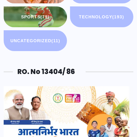
SPORTS
(79)
TECHNOLOGY
(193)
UNCATEGORIZED
(11)
RO. No 13404/ 86