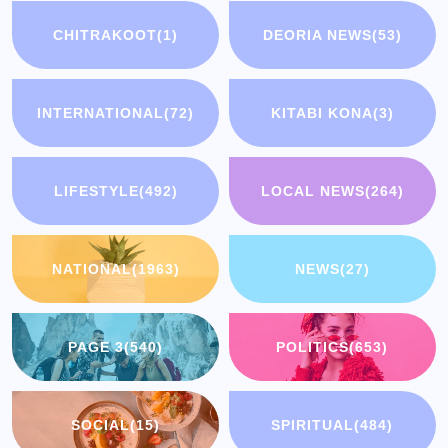
CHITRAKOOT
(1)
DEORIA NEWS
(53)
INTERNATIONAL
(72)
KITABI KONA
(3)
LIFESTYLE
(492)
LOCAL NEWS
(264)
NATIONAL
(1963)
NEWS
(27)
PAGE 3
(540)
POLITICS
(653)
SOCIAL
(15)
SPIRITUAL
(484)