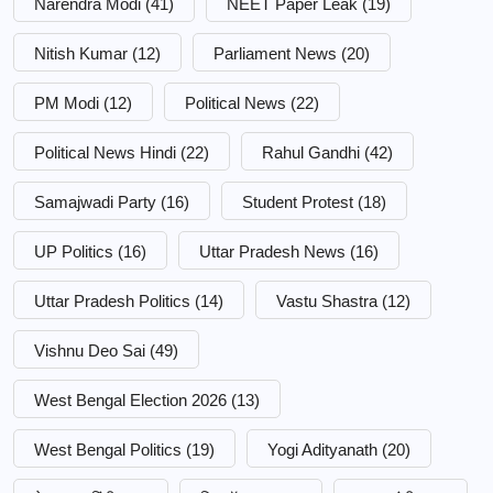
Narendra Modi
(41)
NEET Paper Leak
(19)
Nitish Kumar
(12)
Parliament News
(20)
PM Modi
(12)
Political News
(22)
Political News Hindi
(22)
Rahul Gandhi
(42)
Samajwadi Party
(16)
Student Protest
(18)
UP Politics
(16)
Uttar Pradesh News
(16)
Uttar Pradesh Politics
(14)
Vastu Shastra
(12)
Vishnu Deo Sai
(49)
West Bengal Election 2026
(13)
West Bengal Politics
(19)
Yogi Adityanath
(20)