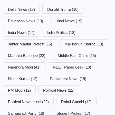
Delhi News
(12)
Donald Trump
(16)
Education News
(13)
Hindi News
(19)
India News
(17)
India Politics
(18)
Jantar Mantar Protest
(16)
Mallikarjun Kharge
(13)
Mamata Banerjee
(23)
Middle East Crisis
(15)
Narendra Modi
(41)
NEET Paper Leak
(19)
Nitish Kumar
(12)
Parliament News
(19)
PM Modi
(12)
Political News
(22)
Political News Hindi
(22)
Rahul Gandhi
(42)
Samajwadi Party
(16)
Student Protest
(17)