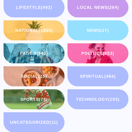
LIFESTYLE
(492)
LOCAL NEWS
(264)
NATIONAL
(1959)
NEWS
(27)
PAGE 3
(540)
POLITICS
(653)
SOCIAL
(15)
SPIRITUAL
(484)
SPORTS
(79)
TECHNOLOGY
(193)
UNCATEGORIZED
(11)