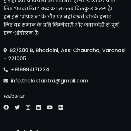
है जहां स्वतंत्र विचारों की प्रधानता होगी। द लोकतंत्र के
लिए ‘पत्रकारिता’ शब्द का मतलब बिलकुल अलग है।
हम इसे ‘प्रोफेशन’ के तौर पर नहीं देखते बल्कि हमारे
लिए यह समाज के प्रति जिम्मेदारी और जवाबदेही से पूर्ण
एक ‘आंदोलन’ है।
B2/280 B, Bhadaini, Assi Chauraha, Varanasi
- 221005
+919984171234
info.theloktantra@gmail.com
Follow us