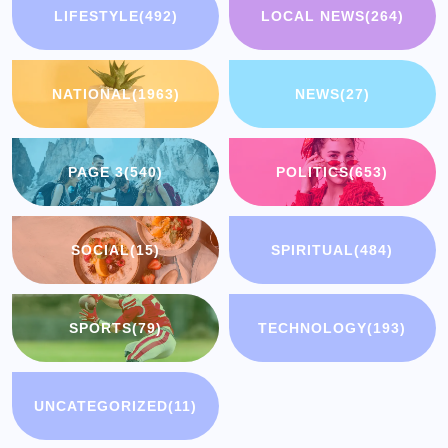
LIFESTYLE
(492)
LOCAL NEWS
(264)
NATIONAL
(1963)
NEWS
(27)
PAGE 3
(540)
POLITICS
(653)
SOCIAL
(15)
SPIRITUAL
(484)
SPORTS
(79)
TECHNOLOGY
(193)
UNCATEGORIZED
(11)