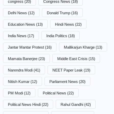
congress
(20)
Congress News
(18)
Delhi News
(12)
Donald Trump
(16)
Education News
(13)
Hindi News
(22)
India News
(17)
India Politics
(18)
Jantar Mantar Protest
(16)
Mallikarjun Kharge
(13)
Mamata Banerjee
(23)
Middle East Crisis
(15)
Narendra Modi
(41)
NEET Paper Leak
(19)
Nitish Kumar
(12)
Parliament News
(20)
PM Modi
(12)
Political News
(22)
Political News Hindi
(22)
Rahul Gandhi
(42)