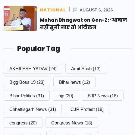
NATIONAL
AUGUST 6, 2026
Mohan Bhagwat on Gen-Z: ‘आवाज
नहीं सुनी जाए तो आंदोलन
Popular Tag
AKHILESH YADAV
(24)
Amit Shah
(13)
Bigg Boss 19
(23)
Bihar news
(12)
Bihar Politics
(31)
bjp
(20)
BJP News
(18)
Chhattisgarh News
(31)
CJP Protest
(18)
congress
(20)
Congress News
(18)