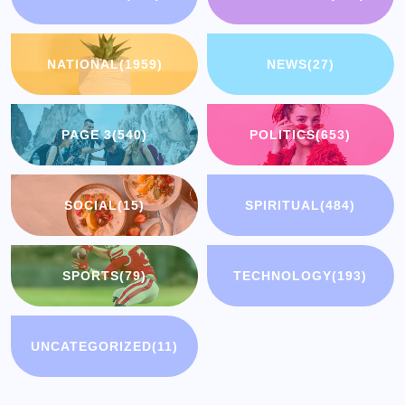
NATIONAL
(1959)
NEWS
(27)
PAGE 3
(540)
POLITICS
(653)
SOCIAL
(15)
SPIRITUAL
(484)
SPORTS
(79)
TECHNOLOGY
(193)
UNCATEGORIZED
(11)