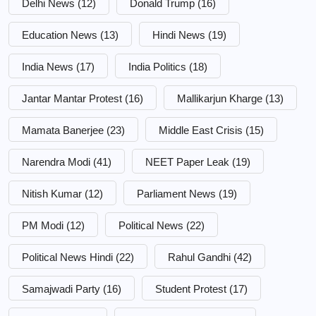
Delhi News
(12)
Donald Trump
(16)
Education News
(13)
Hindi News
(19)
India News
(17)
India Politics
(18)
Jantar Mantar Protest
(16)
Mallikarjun Kharge
(13)
Mamata Banerjee
(23)
Middle East Crisis
(15)
Narendra Modi
(41)
NEET Paper Leak
(19)
Nitish Kumar
(12)
Parliament News
(19)
PM Modi
(12)
Political News
(22)
Political News Hindi
(22)
Rahul Gandhi
(42)
Samajwadi Party
(16)
Student Protest
(17)