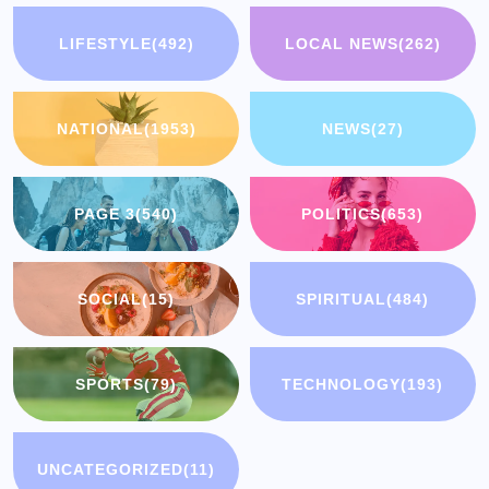
LIFESTYLE
(492)
LOCAL NEWS
(262)
NATIONAL
(1953)
NEWS
(27)
PAGE 3
(540)
POLITICS
(653)
SOCIAL
(15)
SPIRITUAL
(484)
SPORTS
(79)
TECHNOLOGY
(193)
UNCATEGORIZED
(11)