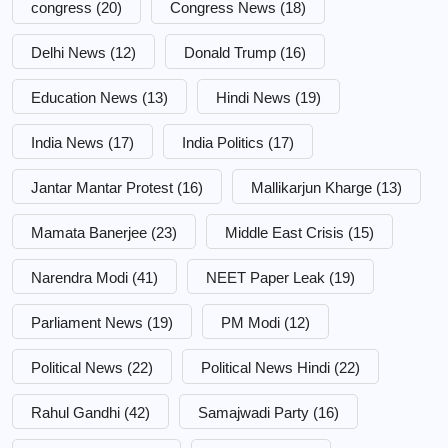
congress
(20)
Congress News
(18)
Delhi News
(12)
Donald Trump
(16)
Education News
(13)
Hindi News
(19)
India News
(17)
India Politics
(17)
Jantar Mantar Protest
(16)
Mallikarjun Kharge
(13)
Mamata Banerjee
(23)
Middle East Crisis
(15)
Narendra Modi
(41)
NEET Paper Leak
(19)
Parliament News
(19)
PM Modi
(12)
Political News
(22)
Political News Hindi
(22)
Rahul Gandhi
(42)
Samajwadi Party
(16)