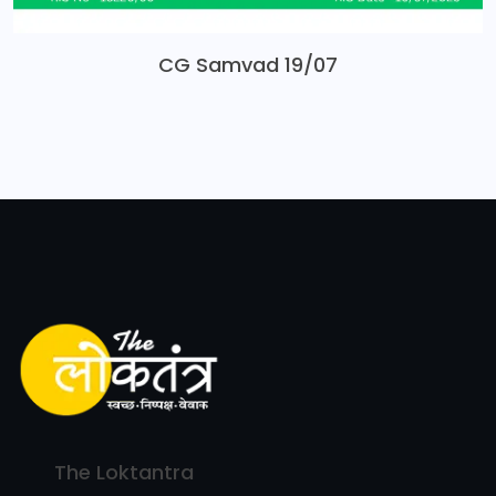
CG Samvad 19/07
The Loktantra