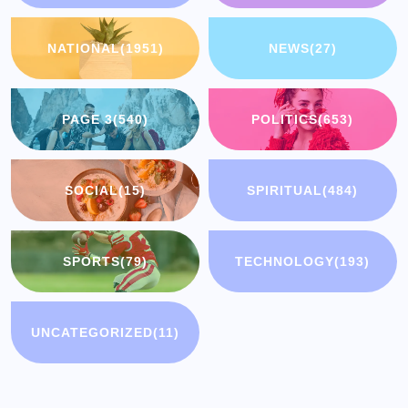
NATIONAL
(1951)
NEWS
(27)
PAGE 3
(540)
POLITICS
(653)
SOCIAL
(15)
SPIRITUAL
(484)
SPORTS
(79)
TECHNOLOGY
(193)
UNCATEGORIZED
(11)