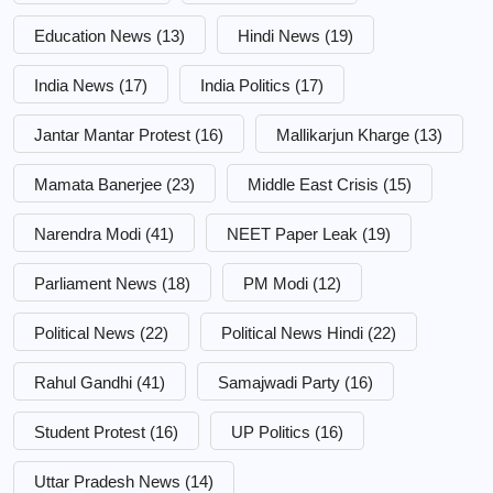
Education News
(13)
Hindi News
(19)
India News
(17)
India Politics
(17)
Jantar Mantar Protest
(16)
Mallikarjun Kharge
(13)
Mamata Banerjee
(23)
Middle East Crisis
(15)
Narendra Modi
(41)
NEET Paper Leak
(19)
Parliament News
(18)
PM Modi
(12)
Political News
(22)
Political News Hindi
(22)
Rahul Gandhi
(41)
Samajwadi Party
(16)
Student Protest
(16)
UP Politics
(16)
Uttar Pradesh News
(14)