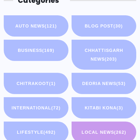
Categories
AUTO NEWS
(121)
BLOG POST
(30)
BUSINESS
(169)
CHHATTISGARH
NEWS
(203)
CHITRAKOOT
(1)
DEORIA NEWS
(53)
INTERNATIONAL
(72)
KITABI KONA
(3)
LIFESTYLE
(492)
LOCAL NEWS
(262)