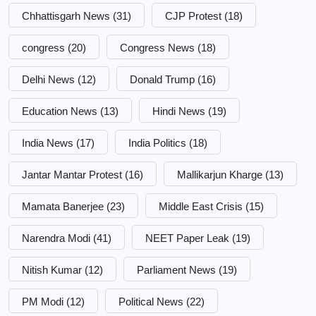
Chhattisgarh News
(31)
CJP Protest
(18)
congress
(20)
Congress News
(18)
Delhi News
(12)
Donald Trump
(16)
Education News
(13)
Hindi News
(19)
India News
(17)
India Politics
(18)
Jantar Mantar Protest
(16)
Mallikarjun Kharge
(13)
Mamata Banerjee
(23)
Middle East Crisis
(15)
Narendra Modi
(41)
NEET Paper Leak
(19)
Nitish Kumar
(12)
Parliament News
(19)
PM Modi
(12)
Political News
(22)