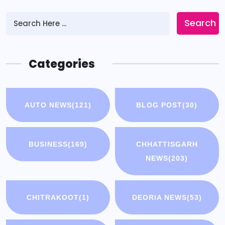
Search
Categories
AUTO NEWS
(121)
BLOG POST
(30)
BUSINESS
(169)
CHHATTISGARH
NEWS
(203)
CHITRAKOOT
(1)
DEORIA NEWS
(53)