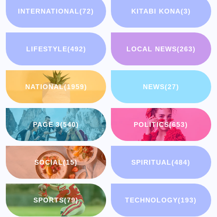
INTERNATIONAL
(72)
KITABI KONA
(3)
LIFESTYLE
(492)
LOCAL NEWS
(263)
NATIONAL
(1959)
NEWS
(27)
PAGE 3
(540)
POLITICS
(653)
SOCIAL
(15)
SPIRITUAL
(484)
SPORTS
(79)
TECHNOLOGY
(193)