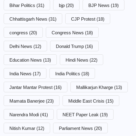
Bihar Politics
(31)
bjp
(20)
BJP News
(19)
Chhattisgarh News
(31)
CJP Protest
(18)
congress
(20)
Congress News
(18)
Delhi News
(12)
Donald Trump
(16)
Education News
(13)
Hindi News
(22)
India News
(17)
India Politics
(18)
Jantar Mantar Protest
(16)
Mallikarjun Kharge
(13)
Mamata Banerjee
(23)
Middle East Crisis
(15)
Narendra Modi
(41)
NEET Paper Leak
(19)
Nitish Kumar
(12)
Parliament News
(20)