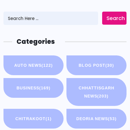
Search
Categories
AUTO NEWS
(122)
BLOG POST
(30)
BUSINESS
(169)
CHHATTISGARH
NEWS
(203)
CHITRAKOOT
(1)
DEORIA NEWS
(53)