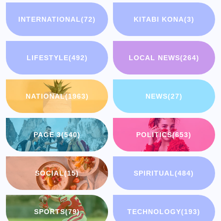
INTERNATIONAL
(72)
KITABI KONA
(3)
LIFESTYLE
(492)
LOCAL NEWS
(264)
NATIONAL
(1963)
NEWS
(27)
PAGE 3
(540)
POLITICS
(653)
SOCIAL
(15)
SPIRITUAL
(484)
SPORTS
(79)
TECHNOLOGY
(193)