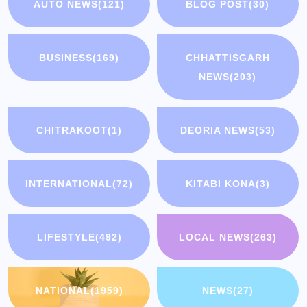
AUTO NEWS
(121)
BLOG POST
(30)
BUSINESS
(169)
CHHATTISGARH
NEWS
(203)
CHITRAKOOT
(1)
DEORIA NEWS
(53)
INTERNATIONAL
(72)
KITABI KONA
(3)
LIFESTYLE
(492)
LOCAL NEWS
(263)
NATIONAL
(1959)
NEWS
(27)