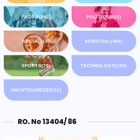
PAGE 3
(540)
POLITICS
(653)
SOCIAL
(15)
SPIRITUAL
(484)
SPORTS
(79)
TECHNOLOGY
(193)
UNCATEGORIZED
(11)
RO. No 13404/ 86