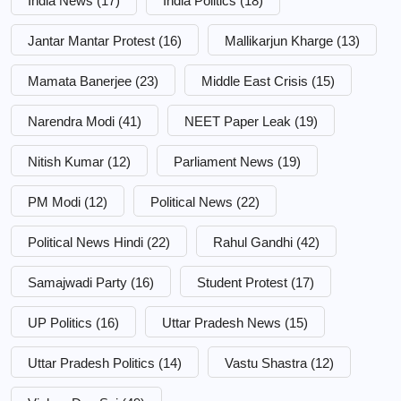
India News
(17)
India Politics
(18)
Jantar Mantar Protest
(16)
Mallikarjun Kharge
(13)
Mamata Banerjee
(23)
Middle East Crisis
(15)
Narendra Modi
(41)
NEET Paper Leak
(19)
Nitish Kumar
(12)
Parliament News
(19)
PM Modi
(12)
Political News
(22)
Political News Hindi
(22)
Rahul Gandhi
(42)
Samajwadi Party
(16)
Student Protest
(17)
UP Politics
(16)
Uttar Pradesh News
(15)
Uttar Pradesh Politics
(14)
Vastu Shastra
(12)