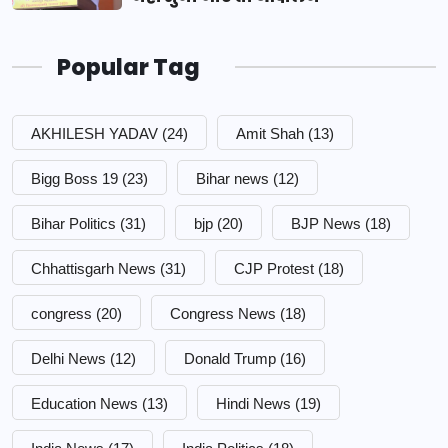
Popular Tag
AKHILESH YADAV
(24)
Amit Shah
(13)
Bigg Boss 19
(23)
Bihar news
(12)
Bihar Politics
(31)
bjp
(20)
BJP News
(18)
Chhattisgarh News
(31)
CJP Protest
(18)
congress
(20)
Congress News
(18)
Delhi News
(12)
Donald Trump
(16)
Education News
(13)
Hindi News
(19)